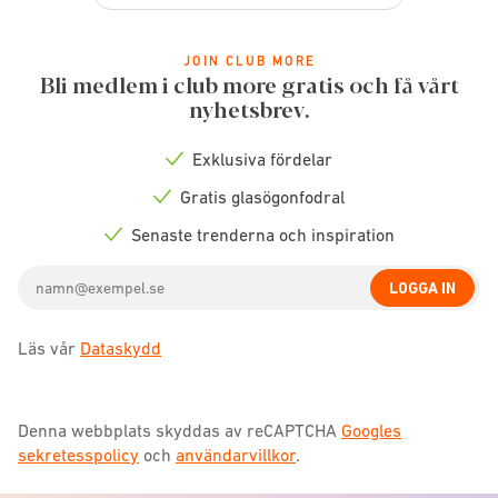
BOKA EN TID
JOIN CLUB MORE
Bli medlem i club more gratis och få vårt
Eyes and More Halmstad
nyhetsbrev.
6717.94
km -
Storgatan 13, Halmstad, 302 43
Butiken är stängd idag.
Exklusiva fördelar
Check
Mer information
icon
Gratis glasögonfodral
Check
icon
Senaste trenderna och inspiration
BOKA EN TID
Check
icon
Email
LOGGA IN
address
Eyes and More Jönköping
Läs vår
Dataskydd
6727.79
km -
Östra Storgatan 29, Jönköping, 553 21
036-25100
Butiken har öppet till 18:00 idag.
Denna webbplats skyddas av reCAPTCHA
Googles
Mer information
sekretesspolicy
och
användarvillkor
.