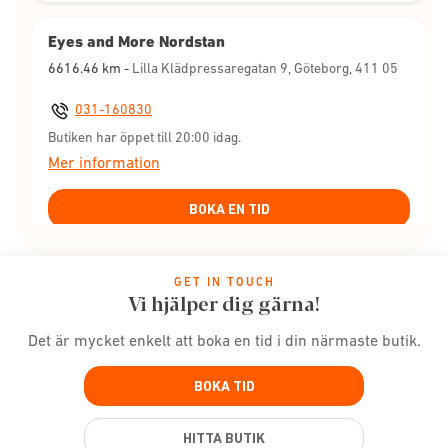
Eyes and More Nordstan
6616.46
km -
Lilla Klädpressaregatan 9, Göteborg, 411 05
031-160830
Butiken har öppet till 20:00 idag.
Mer information
BOKA EN TID
Eyes and More Mölndal Galleria
GET IN TOUCH
Vi hjälper dig gärna!
6621.70
km -
Barnhemsgatan 22, Mölndal, 431 31
Det är mycket enkelt att boka en tid i din närmaste butik.
031-762 88 00
Butiken har öppet till 20:00 idag.
BOKA TID
Mer information
HITTA BUTIK