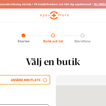
 synundersökning vid köp • Få klubbförmåner och håll dig uppdaterad! •
BLI MED
Check
icon
Starten
Butik och tid
Bekräftelse
Välj en butik
ANVÄND MIN PLATS