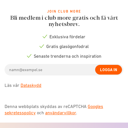
JOIN CLUB MORE
Bli medlem i club more gratis och få vårt
nyhetsbrev.
Exklusiva fördelar
Check
icon
Gratis glasögonfodral
Check
icon
Senaste trenderna och inspiration
Check
icon
Email
LOGGA IN
address
Läs vår
Dataskydd
Denna webbplats skyddas av reCAPTCHA
Googles
sekretesspolicy
och
användarvillkor
.