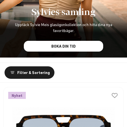
Sylvies samling
Upptäck Sylvie Meis glasögonkollektion och hitta dina nya
favoritbågar.
BOKA DIN TID
Filter & Sortering
Nyhet