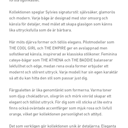
Kollektionen speglar Sylvies signaturstil: självsäker, glamorös
och modern. Varje båge är designad med stor omsorg och
känsla för detaljer, med målet att skapa glasögon som känns
lika uttrycksfulla som de är bärbara.
Här möts djärva former och tidlös elegans. Pilotmodeller som
THE COOL GIRL och THE EMPIRE ger en avslappnad men
sofistikerad känsla, inspirerad av klassiska stilikoner. Feminina
cateye-bågar som THE ATHENA och THE BADDIE balanserar
lekfullhet och edge, medan rena ovala former erbjuder ett
modernt och stilrent uttryck. Varje modell har sin egen karaktär
så att du kan hitta den stil som passar just dig.
Färgpaletten är lika genomtänkt som formerna. Varma toner
som djup chokladbrun, olivgrön och mörk vinröd skapar ett
elegant och tidlöst uttryck. För dig som vill sticka ut lite extra
finns också oväntade accentfärger som mjuk rosa och livfull
orange, vilket ger kollektionen personlighet och attityd.
Det som verkligen gör kollektionen unik är detaljerna. Eleganta