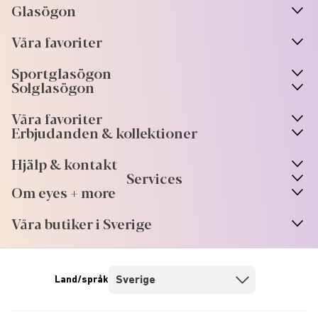
Glasögon
n
A
r
r
o
w
i
c
o
Våra favoriter
n
A
r
r
o
w
i
c
o
Sportglasögon
n
A
r
r
o
w
i
c
o
Solglasögon
Våra favoriter
Erbjudanden & kollektioner
Hjälp & kontakt
Services
Om eyes + more
Våra butiker i Sverige
Land/språk