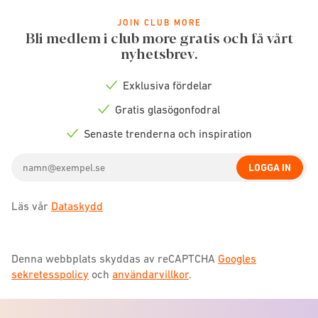
JOIN CLUB MORE
Bli medlem i club more gratis och få vårt
nyhetsbrev.
Exklusiva fördelar
Check
icon
Gratis glasögonfodral
Check
icon
Senaste trenderna och inspiration
Check
icon
Email
LOGGA IN
address
Läs vår
Dataskydd
Denna webbplats skyddas av reCAPTCHA
Googles
sekretesspolicy
och
användarvillkor
.