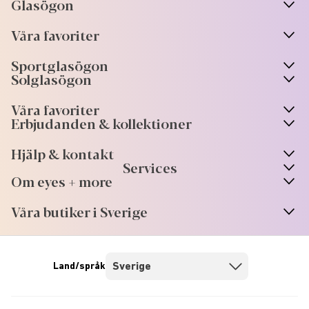
Glasögon
n
A
r
r
o
w
i
c
o
Våra favoriter
n
A
r
r
o
w
i
c
o
Sportglasögon
n
A
r
r
o
w
i
c
o
Solglasögon
Våra favoriter
Erbjudanden & kollektioner
Hjälp & kontakt
Services
Om eyes + more
Våra butiker i Sverige
Land/språk