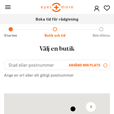
Skip
to
main
Boka tid för rådgivning
content
Check
icon
Starten
Butik och tid
Bekräftelse
Välj en butik
ANVÄND MIN PLATS
Ange en ort eller ett giltigt postnummer
3