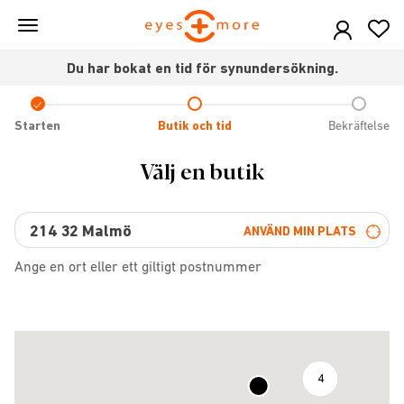
Skip
to
main
Du har bokat en tid för synundersökning.
content
Check
icon
Starten
Butik och tid
Bekräftelse
Välj en butik
ANVÄND MIN PLATS
Ange en ort eller ett giltigt postnummer
4