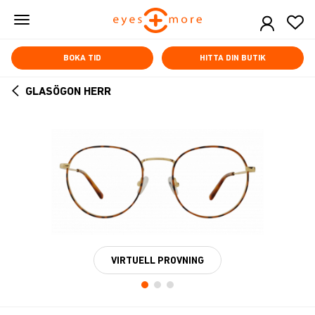
Skip
to
main
content
BOKA TID
HITTA DIN BUTIK
GLASÖGON HERR
ARROW
BACK
VIRTUELL PROVNING