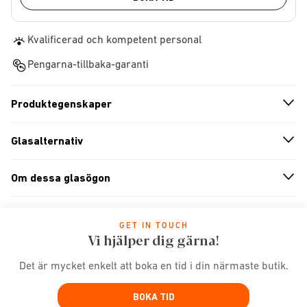
Kvalificerad och kompetent personal
Pengarna-tillbaka-garanti
Produktegenskaper
n
A
r
r
o
w
i
c
o
Glasalternativ
n
A
r
r
o
w
i
c
o
Om dessa glasögon
n
A
r
r
o
w
i
c
o
GET IN TOUCH
Vi hjälper dig gärna!
Det är mycket enkelt att boka en tid i din närmaste butik.
BOKA TID