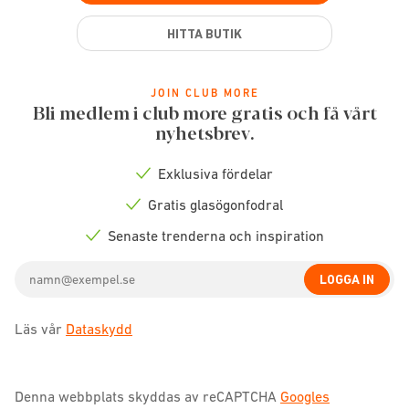
HITTA BUTIK
JOIN CLUB MORE
Bli medlem i club more gratis och få vårt
nyhetsbrev.
Exklusiva fördelar
Check
icon
Gratis glasögonfodral
Check
icon
Senaste trenderna och inspiration
Check
icon
Email
LOGGA IN
address
Läs vår
Dataskydd
Denna webbplats skyddas av reCAPTCHA
Googles