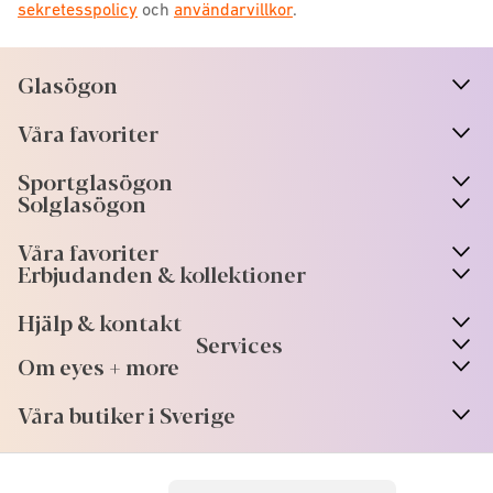
sekretesspolicy
och
användarvillkor
.
Glasögon
n
A
r
r
o
w
i
c
o
Våra favoriter
n
A
r
r
o
w
i
c
o
Sportglasögon
n
A
r
r
o
w
i
c
o
Solglasögon
Våra favoriter
Erbjudanden & kollektioner
Hjälp & kontakt
Services
Om eyes + more
Våra butiker i Sverige