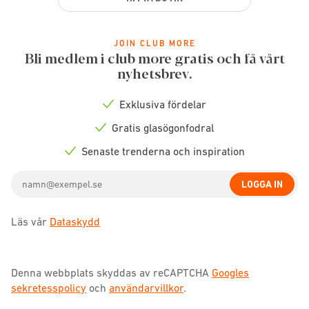
JOIN CLUB MORE
Bli medlem i club more gratis och få vårt
nyhetsbrev.
Exklusiva fördelar
Check
icon
Gratis glasögonfodral
Check
icon
Senaste trenderna och inspiration
Check
icon
Email
LOGGA IN
address
Läs vår
Dataskydd
Denna webbplats skyddas av reCAPTCHA
Googles
sekretesspolicy
och
användarvillkor
.