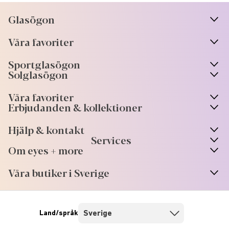
Glasögon
n
A
r
r
o
w
i
c
o
Våra favoriter
n
A
r
r
o
w
i
c
o
Sportglasögon
n
A
r
r
o
w
i
c
o
Solglasögon
Våra favoriter
Erbjudanden & kollektioner
Hjälp & kontakt
Services
Om eyes + more
Våra butiker i Sverige
Land/språk