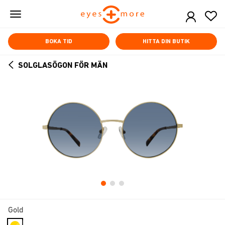
Skip
to
main
content
BOKA TID
HITTA DIN BUTIK
SOLGLASÖGON FÖR MÄN
ARROW
BACK
Gold