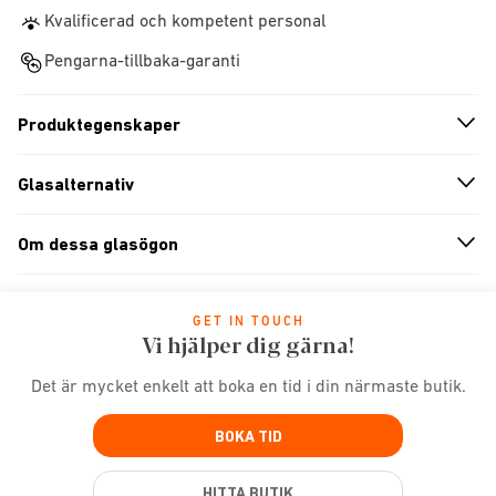
Kvalificerad och kompetent personal
Pengarna-tillbaka-garanti
Produktegenskaper
n
A
r
r
o
w
i
c
o
Glasalternativ
n
A
r
r
o
w
i
c
o
Om dessa glasögon
n
A
r
r
o
w
i
c
o
GET IN TOUCH
Vi hjälper dig gärna!
Det är mycket enkelt att boka en tid i din närmaste butik.
BOKA TID
HITTA BUTIK