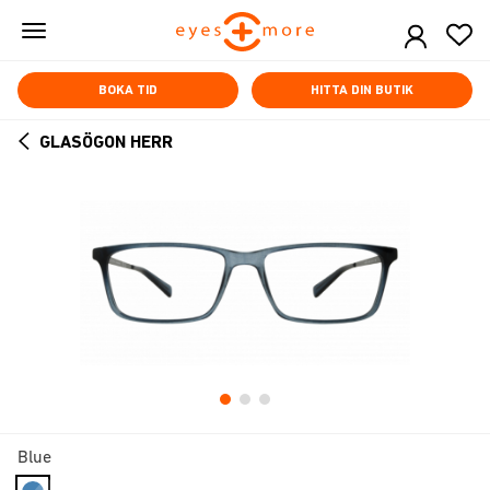
Skip
to
main
content
BOKA TID
HITTA DIN BUTIK
GLASÖGON HERR
ARROW
BACK
Blue