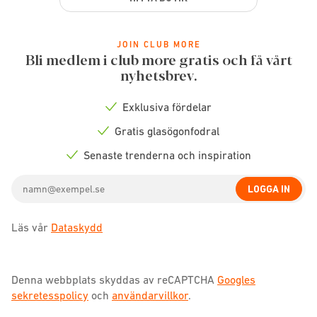
JOIN CLUB MORE
Bli medlem i club more gratis och få vårt
nyhetsbrev.
Exklusiva fördelar
Check
icon
Gratis glasögonfodral
Check
icon
Senaste trenderna och inspiration
Check
icon
Email
LOGGA IN
address
Läs vår
Dataskydd
Denna webbplats skyddas av reCAPTCHA
Googles
sekretesspolicy
och
användarvillkor
.