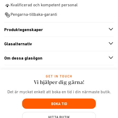
Kvalificerad och kompetent personal
Pengarna-tillbaka-garanti
Produktegenskaper
n
A
r
r
o
w
i
c
o
Glasalternativ
n
A
r
r
o
w
i
c
o
Om dessa glasögon
n
A
r
r
o
w
i
c
o
GET IN TOUCH
Vi hjälper dig gärna!
Det är mycket enkelt att boka en tid i din närmaste butik.
BOKA TID
HITTA BUTIK