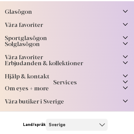
Glasögon
n
A
r
r
o
w
i
c
o
Våra favoriter
n
A
r
r
o
w
i
c
o
Sportglasögon
n
A
r
r
o
w
i
c
o
Solglasögon
Våra favoriter
Erbjudanden & kollektioner
Hjälp & kontakt
Services
Om eyes + more
Våra butiker i Sverige
Land/språk