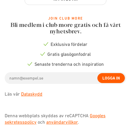
JOIN CLUB MORE
Bli medlem i club more gratis och få vårt
nyhetsbrev.
Exklusiva fördelar
Check
icon
Gratis glasögonfodral
Check
icon
Senaste trenderna och inspiration
Check
icon
Email
LOGGA IN
address
Läs vår
Dataskydd
Denna webbplats skyddas av reCAPTCHA
Googles
sekretesspolicy
och
användarvillkor
.