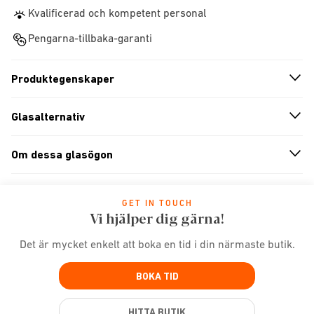
Kvalificerad och kompetent personal
Pengarna-tillbaka-garanti
Produktegenskaper
n
A
r
r
o
w
i
c
o
Glasalternativ
n
A
r
r
o
w
i
c
o
Om dessa glasögon
n
A
r
r
o
w
i
c
o
GET IN TOUCH
Vi hjälper dig gärna!
Det är mycket enkelt att boka en tid i din närmaste butik.
BOKA TID
HITTA BUTIK