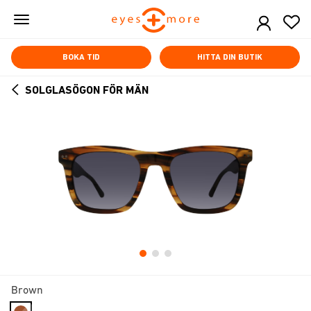
Skip
to
main
content
BOKA TID
HITTA DIN BUTIK
SOLGLASÖGON FÖR MÄN
ARROW
BACK
Brown