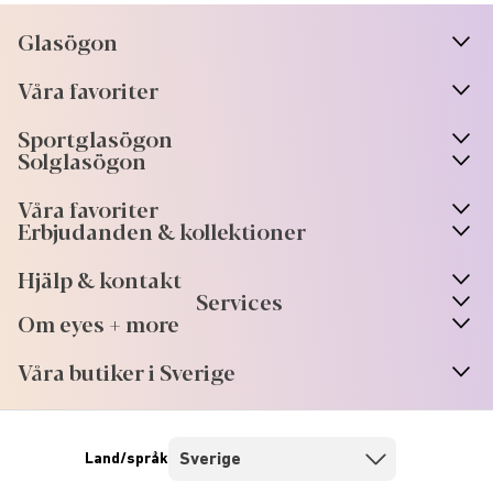
Glasögon
n
A
r
r
o
w
i
c
o
Våra favoriter
n
A
r
r
o
w
i
c
o
Sportglasögon
n
A
r
r
o
w
i
c
o
Solglasögon
Våra favoriter
Erbjudanden & kollektioner
Hjälp & kontakt
Services
Om eyes + more
Våra butiker i Sverige
Land/språk