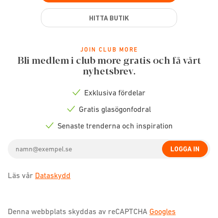
HITTA BUTIK
JOIN CLUB MORE
Bli medlem i club more gratis och få vårt
nyhetsbrev.
Exklusiva fördelar
Check
icon
Gratis glasögonfodral
Check
icon
Senaste trenderna och inspiration
Check
icon
Email
LOGGA IN
address
Läs vår
Dataskydd
Denna webbplats skyddas av reCAPTCHA
Googles