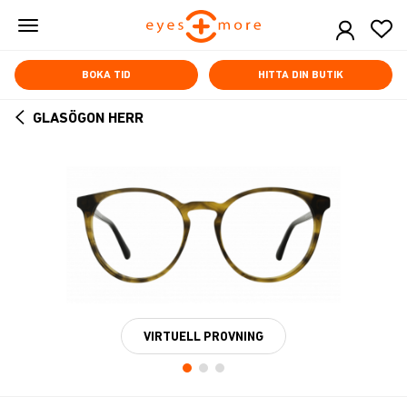
Skip
to
main
content
BOKA TID
HITTA DIN BUTIK
GLASÖGON HERR
ARROW
BACK
VIRTUELL PROVNING