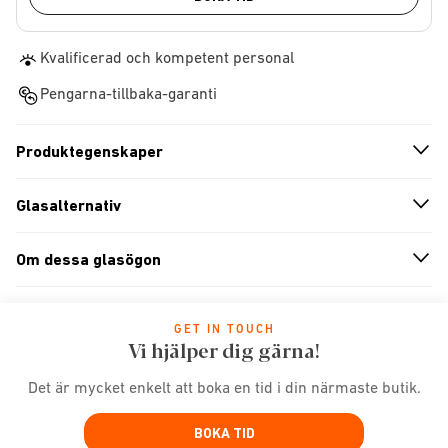
Kvalificerad och kompetent personal
Pengarna-tillbaka-garanti
Produktegenskaper
n
A
r
r
o
w
i
c
o
Glasalternativ
n
A
r
r
o
w
i
c
o
Om dessa glasögon
n
A
r
r
o
w
i
c
o
GET IN TOUCH
Vi hjälper dig gärna!
Det är mycket enkelt att boka en tid i din närmaste butik.
BOKA TID