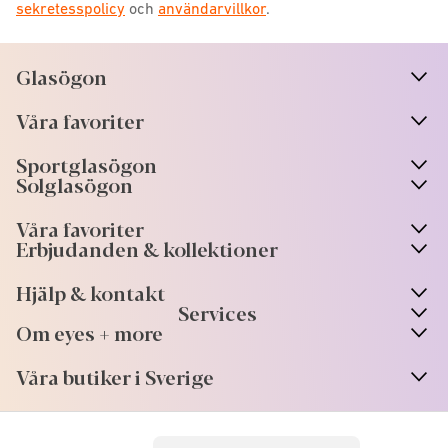
sekretesspolicy
och
användarvillkor
.
Glasögon
n
A
r
r
o
w
i
c
o
Våra favoriter
n
A
r
r
o
w
i
c
o
Sportglasögon
n
A
r
r
o
w
i
c
o
Solglasögon
Våra favoriter
Erbjudanden & kollektioner
Hjälp & kontakt
Services
Om eyes + more
Våra butiker i Sverige