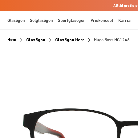
Alltid gratis
Glasögon
Solglasögon
Sportglasögon
Priskoncept
Karriär
Hem
Glasögon
Glasögon Herr
Hugo Boss HG1246