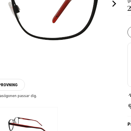
g
2
PROVNING
lasögonen passar dig.
P