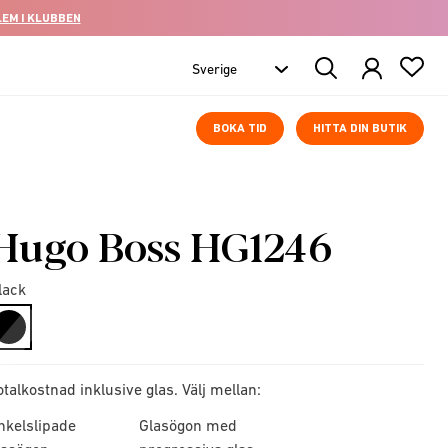
LEM I KLUBBEN
Search
Products
BOKA TID
HITTA DIN BUTIK
Hugo Boss HG1246
lack
selected
otalkostnad inklusive glas. Välj mellan:
nkelslipade
Glasögon med