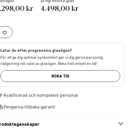
lasögon
progressiva glas
.298,00 kr
4.498,00 kr
Letar du efter progressiva glasögon?
För att ge dig optimal synkomfort ger vi dig gärna personlig
rådgivning vid valet av glasögon. Boka helt enkelt en tid!
BOKA TID
Kvalificerad och kompetent personal
Pengarna-tillbaka-garanti
roduktegenskaper
n
A
r
r
o
w
i
c
o