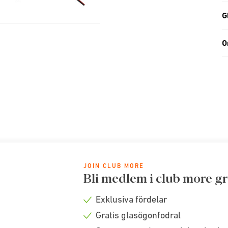
G
O
JOIN CLUB MORE
Bli medlem i club more gr
Exklusiva fördelar
Check
Gratis glasögonfodral
icon
Check