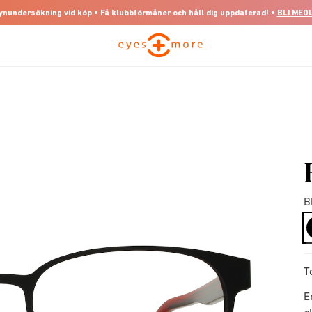
 synundersökning vid köp • Få klubbförmåner och håll dig uppdaterad! •
BLI MED
B
T
E