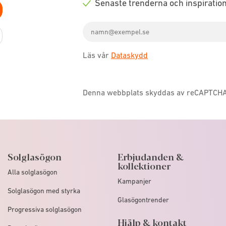
Senaste trenderna och inspiratio
icon
Check
Email
icon
address
Läs vår
Dataskydd
Denna webbplats skyddas av reCAPTCH
Solglasögon
Erbjudanden &
kollektioner
Alla solglasögon
Kampanjer
Solglasögon med styrka
Glasögontrender
Progressiva solglasögon
Hjälp & kontakt