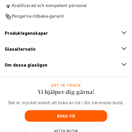
Kvalificerad och kompetent personal
Pengarna-tillbaka-garanti
Produktegenskaper
n
A
r
r
o
w
i
c
o
Glasalternativ
n
A
r
r
o
w
i
c
o
Om dessa glasögon
n
A
r
r
o
w
i
c
o
GET IN TOUCH
Vi hjälper dig gärna!
Det är mycket enkelt att boka en tid i din närmaste butik.
BOKA TID
HITTA BUTIK