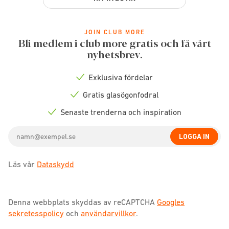
JOIN CLUB MORE
Bli medlem i club more gratis och få vårt
nyhetsbrev.
Exklusiva fördelar
Check
icon
Gratis glasögonfodral
Check
icon
Senaste trenderna och inspiration
Check
icon
Email
LOGGA IN
address
Läs vår
Dataskydd
Denna webbplats skyddas av reCAPTCHA
Googles
sekretesspolicy
och
användarvillkor
.