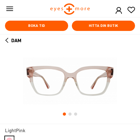
Skip
to
main
content
BOKA TID
HITTA DIN BUTIK
DAM
ARROW
BACK
LightPink