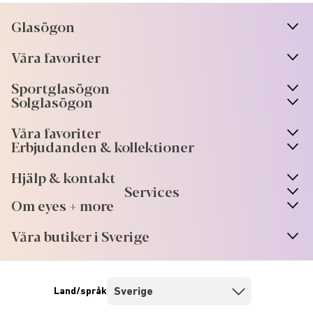
Glasögon
n
A
r
r
o
w
i
c
o
Våra favoriter
n
A
r
r
o
w
i
c
o
Sportglasögon
n
A
r
r
o
w
i
c
o
Solglasögon
Våra favoriter
Erbjudanden & kollektioner
Hjälp & kontakt
Services
Om eyes + more
Våra butiker i Sverige
Land/språk