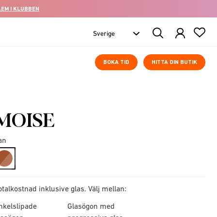
LEM I KLUBBEN
Search
Products
BOKA TID
HITTA DIN BUTIK
MOISE
an
selected
otalkostnad inklusive glas. Välj mellan:
nkelslipade
Glasögon med