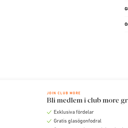
G
O
JOIN CLUB MORE
Bli medlem i club more gr
Exklusiva fördelar
Check
Gratis glasögonfodral
icon
Check