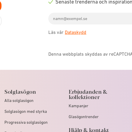
Senaste trenderna och inspiratio
icon
Check
Email
icon
address
Läs vår
Dataskydd
Denna webbplats skyddas av reCAPTCH
Solglasögon
Erbjudanden &
kollektioner
Alla solglasögon
Kampanjer
Solglasögon med styrka
Glasögontrender
Progressiva solglasögon
Hjälp & kontakt