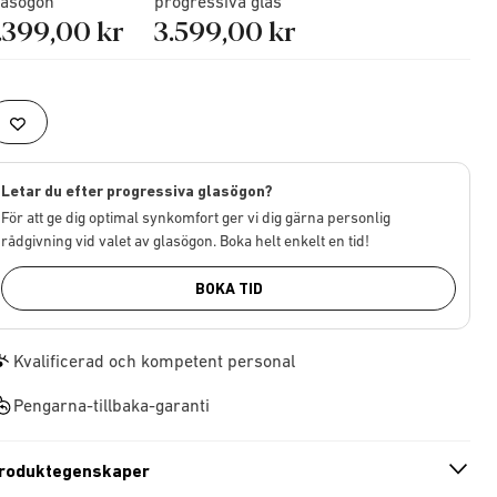
lasögon
progressiva glas
.399,00 kr
3.599,00 kr
Letar du efter progressiva glasögon?
För att ge dig optimal synkomfort ger vi dig gärna personlig
rådgivning vid valet av glasögon. Boka helt enkelt en tid!
BOKA TID
Kvalificerad och kompetent personal
Pengarna-tillbaka-garanti
roduktegenskaper
n
A
r
r
o
w
i
c
o