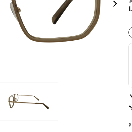
g
1
P