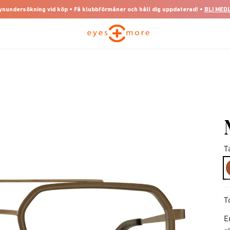
 synundersökning vid köp • Få klubbförmåner och håll dig uppdaterad! •
BLI MED
T
T
E