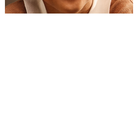
Hur utvecklas ögonfärgen?
Vissa barns ögonfärg förändras ganska tydligt under det
första året. Ett barn som föds med ljusblå ögon kan till
exempel få grönare eller brunare ögon senare.
Hos andra barn förändras färgen bara lite – eller inte alls.
Därför går det inte att säga exakt hur utvecklingen kommer
att se ut för varje barn.
När bestäms ögonfärgen?
I de flesta fall stabiliseras ögonfärgen
under barnets
första levnadsår
.
Hos vissa barn fortsätter pigmentet att utvecklas längre,
och mindre förändringar kan ske upp till
två eller tre års