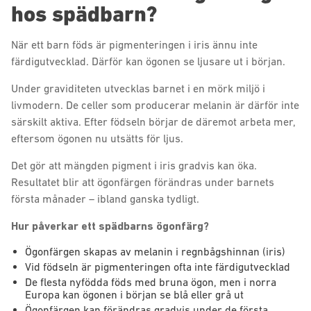
hos spädbarn?
När ett barn föds är pigmenteringen i iris ännu inte
färdigutvecklad. Därför kan ögonen se ljusare ut i början.
Under graviditeten utvecklas barnet i en mörk miljö i
livmodern. De celler som producerar melanin är därför inte
särskilt aktiva. Efter födseln börjar de däremot arbeta mer,
eftersom ögonen nu utsätts för ljus.
Det gör att mängden pigment i iris gradvis kan öka.
Resultatet blir att ögonfärgen förändras under barnets
första månader – ibland ganska tydligt.
Hur påverkar ett spädbarns ögonfärg?
Ögonfärgen skapas av melanin i regnbågshinnan (iris)
Vid födseln är pigmenteringen ofta inte färdigutvecklad
De flesta nyfödda föds med bruna ögon, men i norra
Europa kan ögonen i början se blå eller grå ut
Ögonfärgen kan förändras gradvis under de första