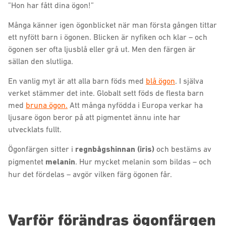
”Hon har fått dina ögon!”
Många känner igen ögonblicket när man första gången tittar
ett nyfött barn i ögonen. Blicken är nyfiken och klar – och
ögonen ser ofta ljusblå eller grå ut. Men den färgen är
sällan den slutliga.
En vanlig myt är att alla barn föds med
blå ögon
. I själva
verket stämmer det inte. Globalt sett föds de flesta barn
med
bruna ögon.
Att många nyfödda i Europa verkar ha
ljusare ögon beror på att pigmentet ännu inte har
utvecklats fullt.
Ögonfärgen sitter i
regnbågshinnan (iris)
och bestäms av
pigmentet
melanin
. Hur mycket melanin som bildas – och
hur det fördelas – avgör vilken färg ögonen får.
Varför förändras ögonfärgen