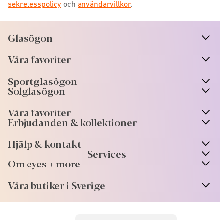
sekretesspolicy
och
användarvillkor
.
Glasögon
n
A
r
r
o
w
i
c
o
Våra favoriter
n
A
r
r
o
w
i
c
o
Sportglasögon
n
A
r
r
o
w
i
c
o
Solglasögon
Våra favoriter
Erbjudanden & kollektioner
Hjälp & kontakt
Services
Om eyes + more
Våra butiker i Sverige