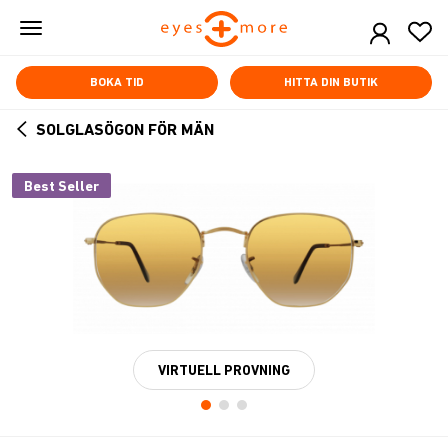
Skip
to
main
content
BOKA TID
HITTA DIN BUTIK
SOLGLASÖGON FÖR MÄN
ARROW
BACK
Best Seller
VIRTUELL PROVNING