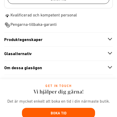
Kvalificerad och kompetent personal
Pengarna-tillbaka-garanti
Produktegenskaper
n
A
r
r
o
w
i
c
o
Glasalternativ
n
A
r
r
o
w
i
c
o
Om dessa glasögon
n
A
r
r
o
w
i
c
o
GET IN TOUCH
Vi hjälper dig gärna!
Det är mycket enkelt att boka en tid i din närmaste butik.
BOKA TID