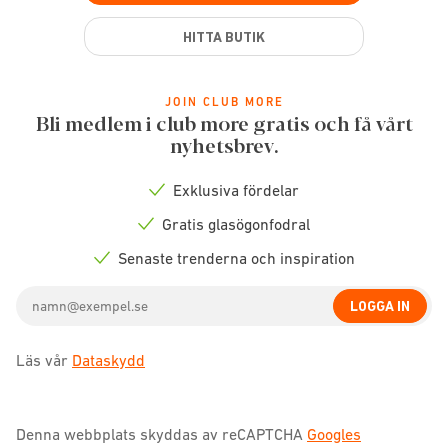
HITTA BUTIK
JOIN CLUB MORE
Bli medlem i club more gratis och få vårt
nyhetsbrev.
Exklusiva fördelar
Check
icon
Gratis glasögonfodral
Check
icon
Senaste trenderna och inspiration
Check
icon
Email
LOGGA IN
address
Läs vår
Dataskydd
Denna webbplats skyddas av reCAPTCHA
Googles