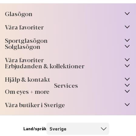
Glasögon
n
A
r
r
o
w
i
c
o
Våra favoriter
n
A
r
r
o
w
i
c
o
Sportglasögon
n
A
r
r
o
w
i
c
o
Solglasögon
Våra favoriter
Erbjudanden & kollektioner
Hjälp & kontakt
Services
Om eyes + more
Våra butiker i Sverige
Land/språk