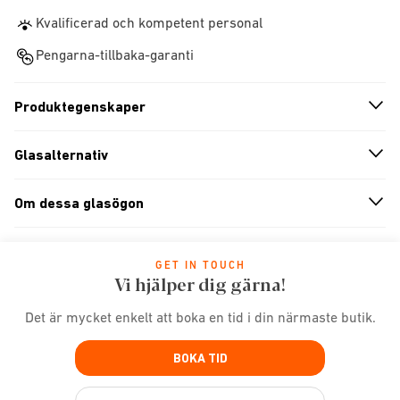
Kvalificerad och kompetent personal
Pengarna-tillbaka-garanti
Produktegenskaper
n
A
r
r
o
w
i
c
o
Glasalternativ
n
A
r
r
o
w
i
c
o
Om dessa glasögon
n
A
r
r
o
w
i
c
o
GET IN TOUCH
Vi hjälper dig gärna!
Det är mycket enkelt att boka en tid i din närmaste butik.
BOKA TID