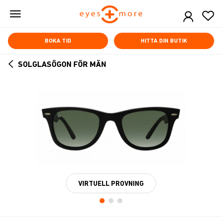
Skip
to
main
content
BOKA TID
HITTA DIN BUTIK
SOLGLASÖGON FÖR MÄN
ARROW
BACK
VIRTUELL PROVNING