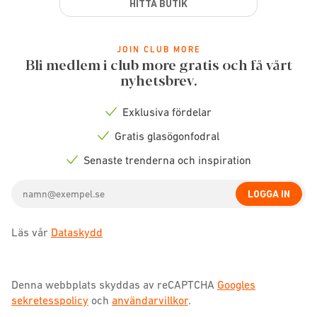
HITTA BUTIK
JOIN CLUB MORE
Bli medlem i club more gratis och få vårt
nyhetsbrev.
Exklusiva fördelar
Check
icon
Gratis glasögonfodral
Check
icon
Senaste trenderna och inspiration
Check
icon
Email
LOGGA IN
address
Läs vår
Dataskydd
Denna webbplats skyddas av reCAPTCHA
Googles
sekretesspolicy
och
användarvillkor
.