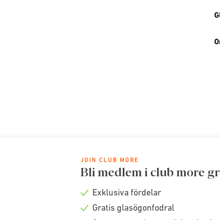
G
O
JOIN CLUB MORE
Bli medlem i club more gr
Exklusiva fördelar
Check
Gratis glasögonfodral
icon
Check