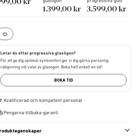
999,00 kr
glasögon
progressiva glas
1.399,00 kr
3.599,00 kr
Letar du efter progressiva glasögon?
För att ge dig optimal synkomfort ger vi dig gärna personlig
rådgivning vid valet av glasögon. Boka helt enkelt en tid!
BOKA TID
Kvalificerad och kompetent personal
Pengarna-tillbaka-garanti
roduktegenskaper
n
A
r
r
o
w
i
c
o