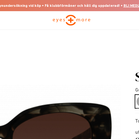
 synundersökning vid köp • Få klubbförmåner och håll dig uppdaterad! •
BLI MED
G
T
u