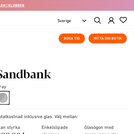
LEM I KLUBBEN
Search
Products
BOKA TID
HITTA DIN BUTIK
Sandbank
ray
selected
otalkostnad inklusive glas. Välj mellan:
tan styrka
Enkelslipade
Glasögon med