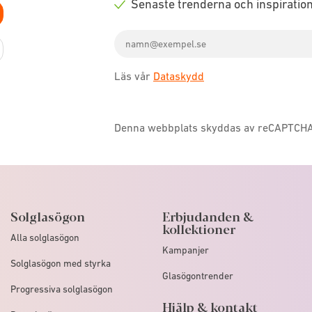
Senaste trenderna och inspiratio
icon
Check
Email
icon
address
Läs vår
Dataskydd
Denna webbplats skyddas av reCAPTCH
Solglasögon
Erbjudanden &
kollektioner
Alla solglasögon
Kampanjer
Solglasögon med styrka
Glasögontrender
Progressiva solglasögon
Hjälp & kontakt