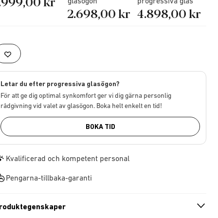
.999,00 kr
glasögon
progressiva glas
2.698,00 kr
4.898,00 kr
Letar du efter progressiva glasögon?
För att ge dig optimal synkomfort ger vi dig gärna personlig
rådgivning vid valet av glasögon. Boka helt enkelt en tid!
BOKA TID
Kvalificerad och kompetent personal
Pengarna-tillbaka-garanti
roduktegenskaper
n
A
r
r
o
w
i
c
o