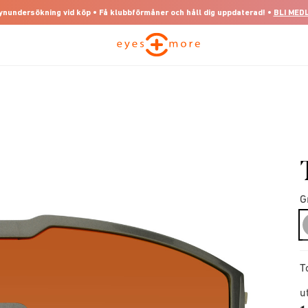
 synundersökning vid köp • Få klubbförmåner och håll dig uppdaterad! •
BLI MED
G
T
u