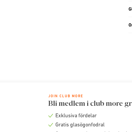
G
O
JOIN CLUB MORE
Bli medlem i club more gr
Exklusiva fördelar
Check
Gratis glasögonfodral
icon
Check