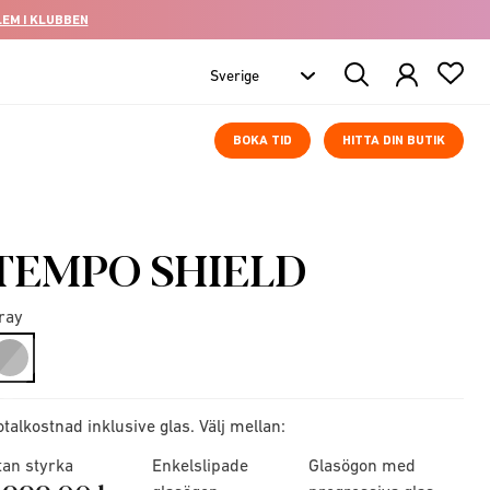
LEM I KLUBBEN
Search
Products
BOKA TID
HITTA DIN BUTIK
TEMPO SHIELD
ray
selected
otalkostnad inklusive glas. Välj mellan:
tan styrka
Enkelslipade
Glasögon med