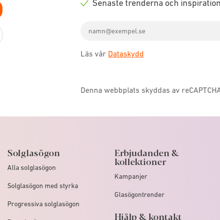
Senaste trenderna och inspiratio
icon
Check
Email
icon
address
Läs vår
Dataskydd
Denna webbplats skyddas av reCAPTCH
Solglasögon
Erbjudanden &
kollektioner
Alla solglasögon
Kampanjer
Solglasögon med styrka
Glasögontrender
Progressiva solglasögon
Hjälp & kontakt