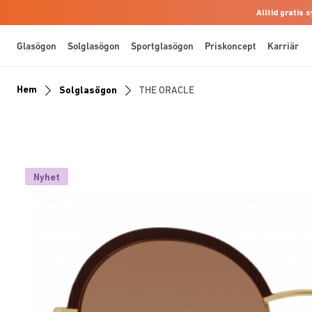
Alltid gratis
Glasögon
Solglasögon
Sportglasögon
Priskoncept
Karriär
Hem
Solglasögon
THE ORACLE
Nyhet