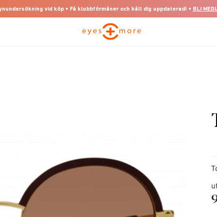
 synundersökning vid köp • Få klubbförmåner och håll dig uppdaterad! •
BLI MED
T
u