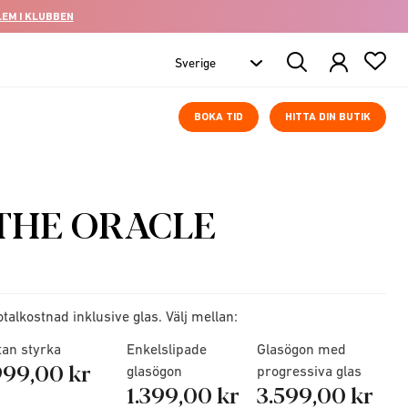
LEM I KLUBBEN
Search
Products
BOKA TID
HITTA DIN BUTIK
THE ORACLE
otalkostnad inklusive glas. Välj mellan:
tan styrka
Enkelslipade
Glasögon med
999,00 kr
glasögon
progressiva glas
1.399,00 kr
3.599,00 kr