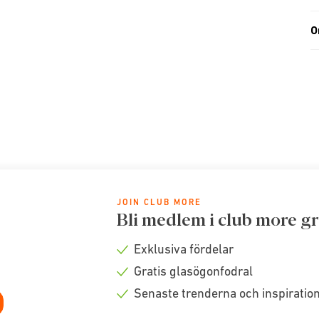
O
JOIN CLUB MORE
Bli medlem i club more gr
Exklusiva fördelar
Check
Gratis glasögonfodral
icon
Check
Senaste trenderna och inspiratio
icon
Check