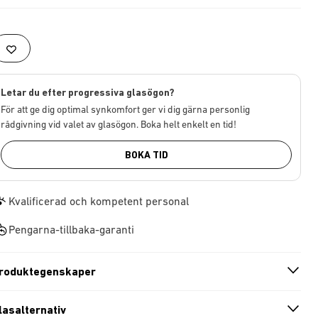
Letar du efter progressiva glasögon?
För att ge dig optimal synkomfort ger vi dig gärna personlig
rådgivning vid valet av glasögon. Boka helt enkelt en tid!
BOKA TID
Kvalificerad och kompetent personal
Pengarna-tillbaka-garanti
roduktegenskaper
n
A
r
r
o
w
i
c
o
lasalternativ