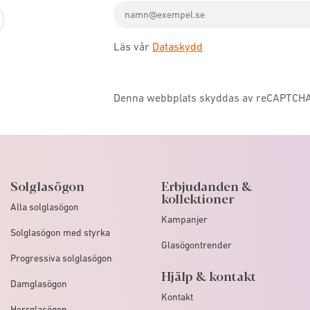
Email
icon
address
Läs vår
Dataskydd
Denna webbplats skyddas av reCAPTCH
Solglasögon
Erbjudanden &
kollektioner
Alla solglasögon
Kampanjer
Solglasögon med styrka
Glasögontrender
Progressiva solglasögon
Hjälp & kontakt
Damglasögon
Kontakt
Herrglasögon