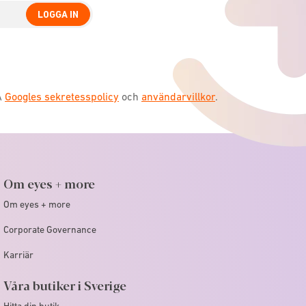
LOGGA IN
A
Googles sekretesspolicy
och
användarvillkor
.
Om eyes + more
Om eyes + more
Corporate Governance
Karriär
Våra butiker i Sverige
Hitta din butik