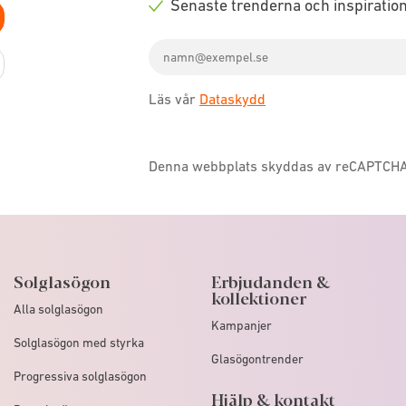
Senaste trenderna och inspiratio
icon
Check
Email
icon
address
Läs vår
Dataskydd
Denna webbplats skyddas av reCAPTCH
Solglasögon
Erbjudanden &
kollektioner
Alla solglasögon
Kampanjer
Solglasögon med styrka
Glasögontrender
Progressiva solglasögon
Hjälp & kontakt