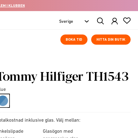
LEM I KLUBBEN
Search
Products
BOKA TID
HITTA DIN BUTIK
Tommy Hilfiger TH1543
lue
selected
otalkostnad inklusive glas. Välj mellan:
nkelslipade
Glasögon med