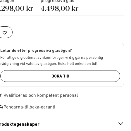
lasögon
progressiva glas
.298,00 kr
4.498,00 kr
Letar du efter progressiva glasögon?
För att ge dig optimal synkomfort ger vi dig gärna personlig
rådgivning vid valet av glasögon. Boka helt enkelt en tid!
BOKA TID
Kvalificerad och kompetent personal
Pengarna-tillbaka-garanti
roduktegenskaper
n
A
r
r
o
w
i
c
o