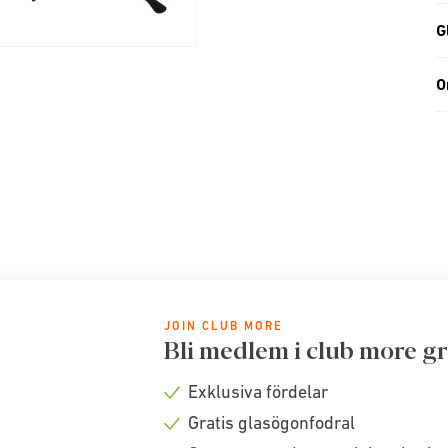
G
O
JOIN CLUB MORE
Bli medlem i club more gr
Exklusiva fördelar
Check
Gratis glasögonfodral
icon
Check