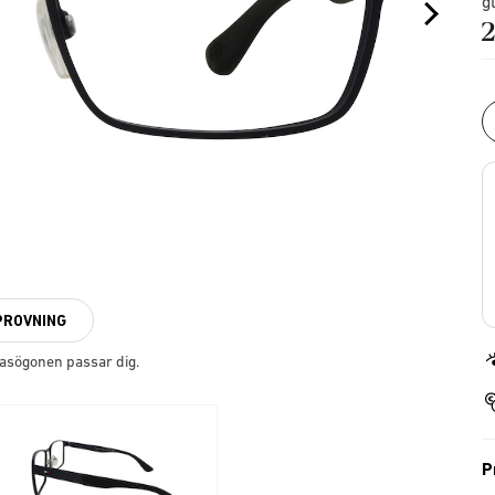
g
2
PROVNING
lasögonen passar dig.
P