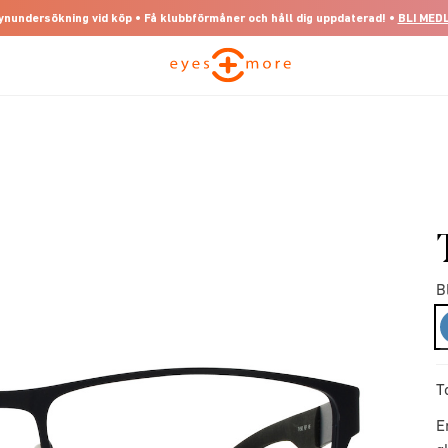
 synundersökning vid köp • Få klubbförmåner och håll dig uppdaterad! •
BLI MED
B
T
E