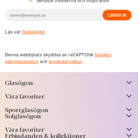
Senaste trenderna och inspiration
Check
icon
Email
LOGGA IN
address
Läs vår
Dataskydd
Denna webbplats skyddas av reCAPTCHA
Googles
sekretesspolicy
och
användarvillkor
.
Glasögon
n
A
r
r
o
w
i
c
o
Våra favoriter
n
A
r
r
o
w
i
c
o
Sportglasögon
n
A
r
r
o
w
i
c
o
Solglasögon
Våra favoriter
Erbjudanden & kollektioner