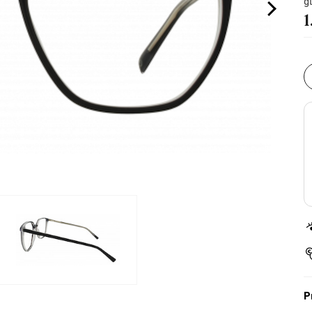
g
1
P