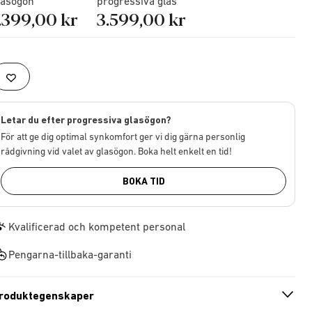
lasögon
progressiva glas
.399,00 kr
3.599,00 kr
Letar du efter progressiva glasögon?
För att ge dig optimal synkomfort ger vi dig gärna personlig
rådgivning vid valet av glasögon. Boka helt enkelt en tid!
BOKA TID
Kvalificerad och kompetent personal
Pengarna-tillbaka-garanti
roduktegenskaper
n
A
r
r
o
w
i
c
o