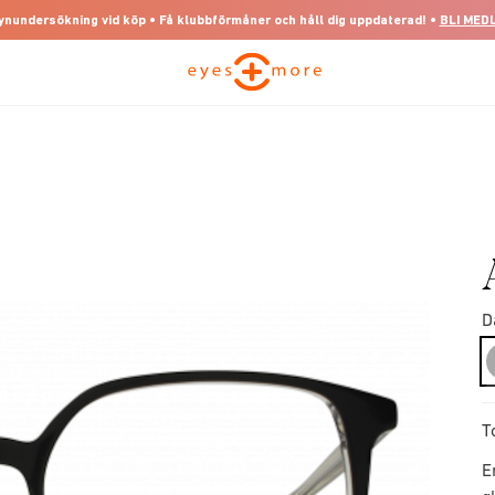
 synundersökning vid köp • Få klubbförmåner och håll dig uppdaterad! •
BLI MED
D
T
E