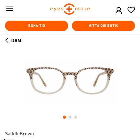
Skip
to
main
content
BOKA TID
HITTA DIN BUTIK
DAM
ARROW
BACK
SaddleBrown