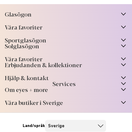
Glasögon
n
A
r
r
o
w
i
c
o
Våra favoriter
n
A
r
r
o
w
i
c
o
Sportglasögon
n
A
r
r
o
w
i
c
o
Solglasögon
Våra favoriter
Erbjudanden & kollektioner
Hjälp & kontakt
Services
Om eyes + more
Våra butiker i Sverige
Land/språk