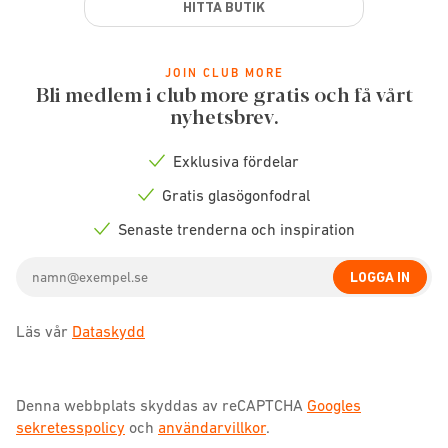
HITTA BUTIK
JOIN CLUB MORE
Bli medlem i club more gratis och få vårt
nyhetsbrev.
Exklusiva fördelar
Check
icon
Gratis glasögonfodral
Check
icon
Senaste trenderna och inspiration
Check
icon
Email
LOGGA IN
address
Läs vår
Dataskydd
Denna webbplats skyddas av reCAPTCHA
Googles
sekretesspolicy
och
användarvillkor
.