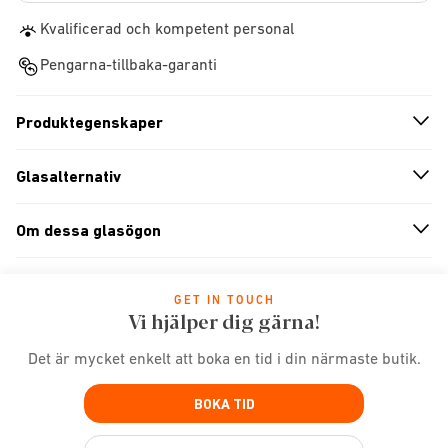
Kvalificerad och kompetent personal
Pengarna-tillbaka-garanti
Produktegenskaper
n
A
r
r
o
w
i
c
o
Glasalternativ
n
A
r
r
o
w
i
c
o
Om dessa glasögon
n
A
r
r
o
w
i
c
o
GET IN TOUCH
Vi hjälper dig gärna!
Det är mycket enkelt att boka en tid i din närmaste butik.
BOKA TID