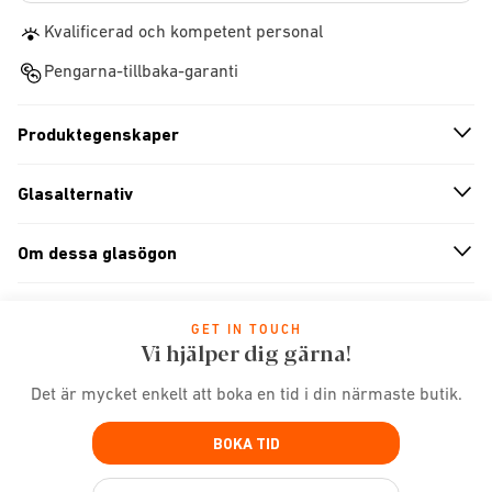
Kvalificerad och kompetent personal
Pengarna-tillbaka-garanti
Produktegenskaper
n
A
r
r
o
w
i
c
o
Glasalternativ
n
A
r
r
o
w
i
c
o
Om dessa glasögon
n
A
r
r
o
w
i
c
o
GET IN TOUCH
Vi hjälper dig gärna!
Det är mycket enkelt att boka en tid i din närmaste butik.
BOKA TID