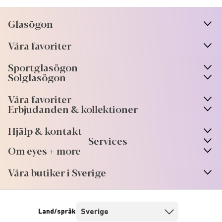
Glasögon
n
A
r
r
o
w
i
c
o
Våra favoriter
n
A
r
r
o
w
i
c
o
Sportglasögon
n
A
r
r
o
w
i
c
o
Solglasögon
Våra favoriter
Erbjudanden & kollektioner
Hjälp & kontakt
Services
Om eyes + more
Våra butiker i Sverige
Land/språk