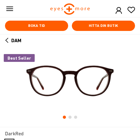
Skip
to
main
content
BOKA TID
HITTA DIN BUTIK
DAM
ARROW
BACK
Best Seller
DarkRed