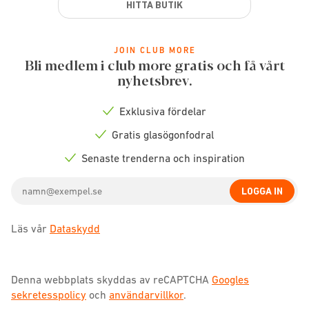
HITTA BUTIK
JOIN CLUB MORE
Bli medlem i club more gratis och få vårt
nyhetsbrev.
Exklusiva fördelar
Check
icon
Gratis glasögonfodral
Check
icon
Senaste trenderna och inspiration
Check
icon
Email
LOGGA IN
address
Läs vår
Dataskydd
Denna webbplats skyddas av reCAPTCHA
Googles
sekretesspolicy
och
användarvillkor
.