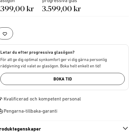
lasögon
progressiva glas
.399,00 kr
3.599,00 kr
Letar du efter progressiva glasögon?
För att ge dig optimal synkomfort ger vi dig gärna personlig
rådgivning vid valet av glasögon. Boka helt enkelt en tid!
BOKA TID
Kvalificerad och kompetent personal
Pengarna-tillbaka-garanti
roduktegenskaper
n
A
r
r
o
w
i
c
o