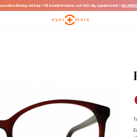
 synundersökning vid köp • Få klubbförmåner och håll dig uppdaterad! •
BLI MED
T
E