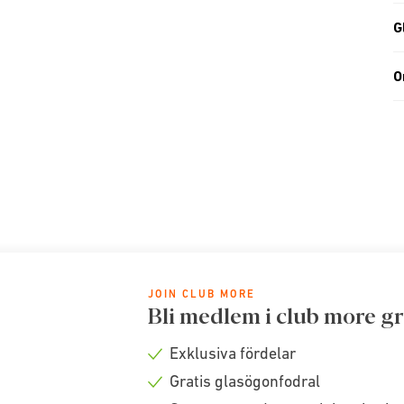
G
O
JOIN CLUB MORE
Bli medlem i club more gr
Exklusiva fördelar
Check
Gratis glasögonfodral
icon
Check