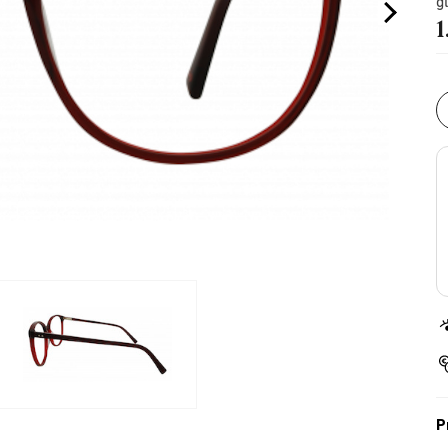
g
1
P