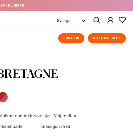
LEM I KLUBBEN
Search
Products
BOKA TID
HITTA DIN BUTIK
BRETAGNE
otalkostnad inklusive glas. Välj mellan:
nkelslipade
Glasögon med