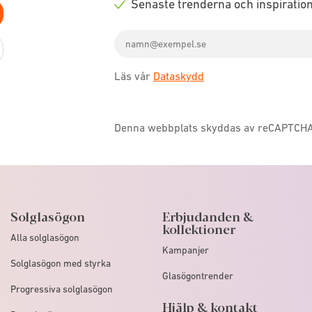
Senaste trenderna och inspiratio
icon
Check
Email
icon
address
Läs vår
Dataskydd
Denna webbplats skyddas av reCAPTCH
Solglasögon
Erbjudanden &
kollektioner
Alla solglasögon
Kampanjer
Solglasögon med styrka
Glasögontrender
Progressiva solglasögon
Hjälp & kontakt