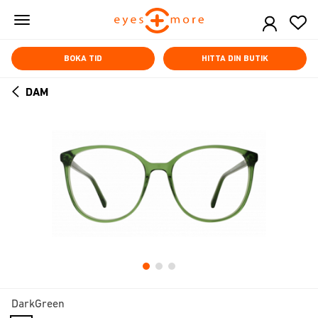
Skip
to
main
content
BOKA TID
HITTA DIN BUTIK
DAM
ARROW
BACK
DarkGreen