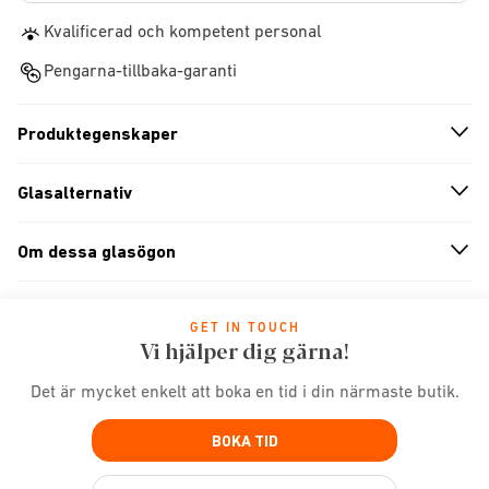
Kvalificerad och kompetent personal
Pengarna-tillbaka-garanti
Produktegenskaper
n
A
r
r
o
w
i
c
o
Glasalternativ
n
A
r
r
o
w
i
c
o
Om dessa glasögon
n
A
r
r
o
w
i
c
o
GET IN TOUCH
Vi hjälper dig gärna!
Det är mycket enkelt att boka en tid i din närmaste butik.
BOKA TID