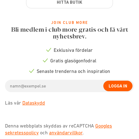
HITTA BUTIK
JOIN CLUB MORE
Bli medlem i club more gratis och få vårt
nyhetsbrev.
Exklusiva fördelar
Check
icon
Gratis glasögonfodral
Check
icon
Senaste trenderna och inspiration
Check
icon
Email
LOGGA IN
address
Läs vår
Dataskydd
Denna webbplats skyddas av reCAPTCHA
Googles
sekretesspolicy
och
användarvillkor
.