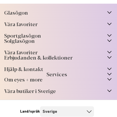
Glasögon
n
A
r
r
o
w
i
c
o
Våra favoriter
n
A
r
r
o
w
i
c
o
Sportglasögon
n
A
r
r
o
w
i
c
o
Solglasögon
Våra favoriter
Erbjudanden & kollektioner
Hjälp & kontakt
Services
Om eyes + more
Våra butiker i Sverige
Land/språk