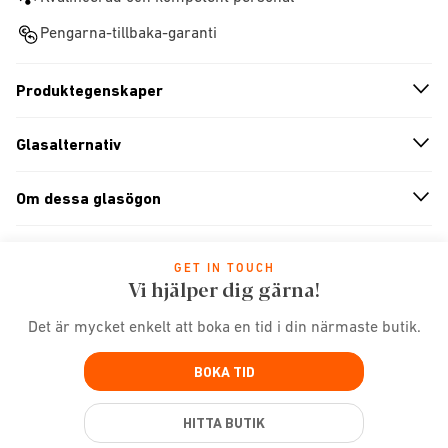
Pengarna-tillbaka-garanti
Produktegenskaper
n
A
r
r
o
w
i
c
o
Glasalternativ
n
A
r
r
o
w
i
c
o
Om dessa glasögon
n
A
r
r
o
w
i
c
o
GET IN TOUCH
Vi hjälper dig gärna!
Det är mycket enkelt att boka en tid i din närmaste butik.
BOKA TID
HITTA BUTIK