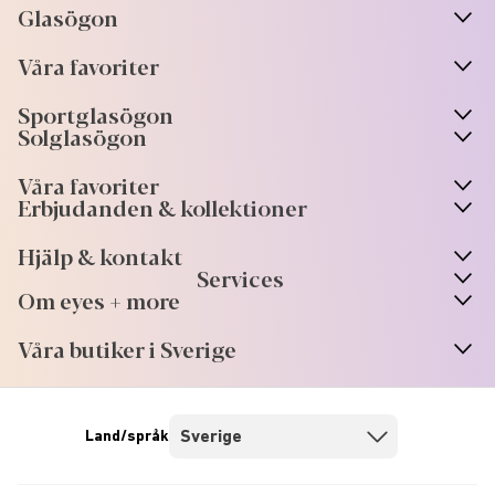
Glasögon
n
A
r
r
o
w
i
c
o
Våra favoriter
n
A
r
r
o
w
i
c
o
Sportglasögon
n
A
r
r
o
w
i
c
o
Solglasögon
Våra favoriter
Erbjudanden & kollektioner
Hjälp & kontakt
Services
Om eyes + more
Våra butiker i Sverige
Land/språk