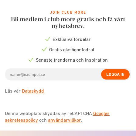
JOIN CLUB MORE
Bli medlem i club more gratis och få vårt
nyhetsbrev.
Exklusiva fördelar
Check
icon
Gratis glasögonfodral
Check
icon
Senaste trenderna och inspiration
Check
icon
Email
LOGGA IN
address
Läs vår
Dataskydd
Denna webbplats skyddas av reCAPTCHA
Googles
sekretesspolicy
och
användarvillkor
.