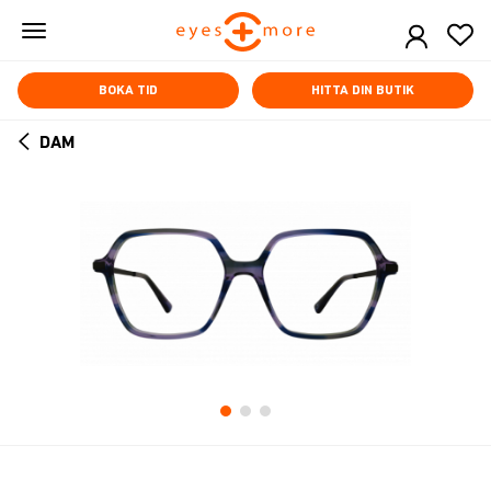
Skip
to
main
content
BOKA TID
HITTA DIN BUTIK
DAM
ARROW
BACK