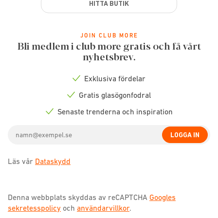
HITTA BUTIK
JOIN CLUB MORE
Bli medlem i club more gratis och få vårt
nyhetsbrev.
Exklusiva fördelar
Check
icon
Gratis glasögonfodral
Check
icon
Senaste trenderna och inspiration
Check
icon
Email
LOGGA IN
address
Läs vår
Dataskydd
Denna webbplats skyddas av reCAPTCHA
Googles
sekretesspolicy
och
användarvillkor
.