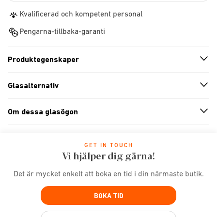
Kvalificerad och kompetent personal
Pengarna-tillbaka-garanti
Produktegenskaper
n
A
r
r
o
w
i
c
o
Glasalternativ
n
A
r
r
o
w
i
c
o
Om dessa glasögon
n
A
r
r
o
w
i
c
o
GET IN TOUCH
Vi hjälper dig gärna!
Det är mycket enkelt att boka en tid i din närmaste butik.
BOKA TID