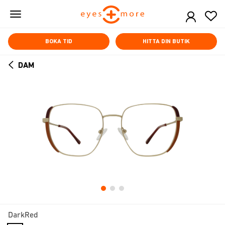
Skip
to
main
content
BOKA TID
HITTA DIN BUTIK
DAM
ARROW
BACK
DarkRed