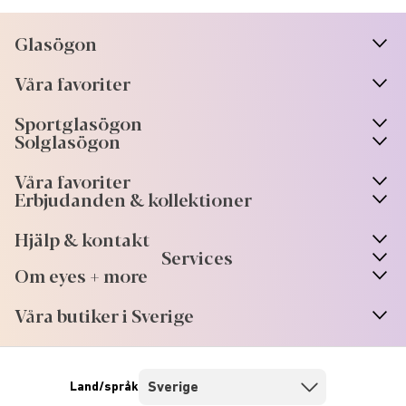
Glasögon
n
A
r
r
o
w
i
c
o
Våra favoriter
n
A
r
r
o
w
i
c
o
Sportglasögon
n
A
r
r
o
w
i
c
o
Solglasögon
Våra favoriter
Erbjudanden & kollektioner
Hjälp & kontakt
Services
Om eyes + more
Våra butiker i Sverige
Land/språk