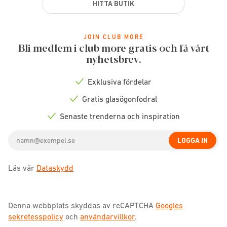
HITTA BUTIK
JOIN CLUB MORE
Bli medlem i club more gratis och få vårt
nyhetsbrev.
Exklusiva fördelar
Check
icon
Gratis glasögonfodral
Check
icon
Senaste trenderna och inspiration
Check
icon
Email
LOGGA IN
address
Läs vår
Dataskydd
Denna webbplats skyddas av reCAPTCHA
Googles
sekretesspolicy
och
användarvillkor
.