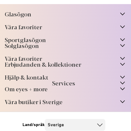
Glasögon
n
A
r
r
o
w
i
c
o
Våra favoriter
n
A
r
r
o
w
i
c
o
Sportglasögon
n
A
r
r
o
w
i
c
o
Solglasögon
Våra favoriter
Erbjudanden & kollektioner
Hjälp & kontakt
Services
Om eyes + more
Våra butiker i Sverige
Land/språk