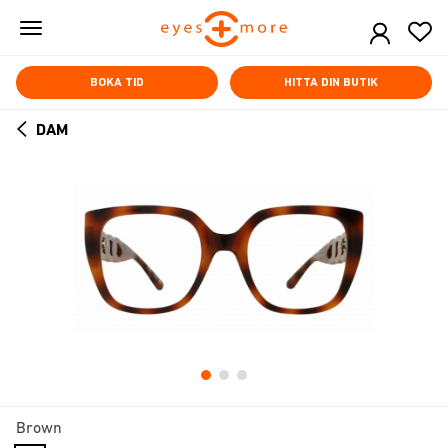
Skip
to
main
content
BOKA TID
HITTA DIN BUTIK
DAM
ARROW
BACK
Brown