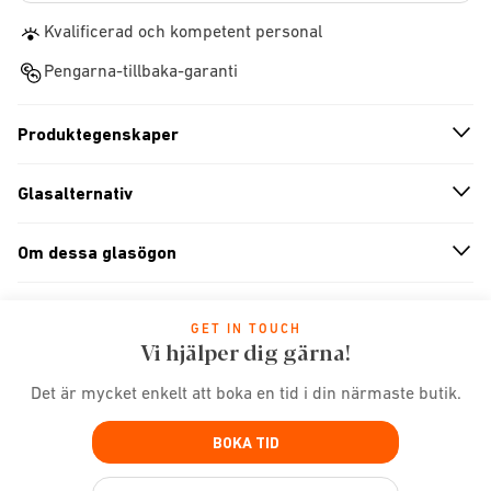
Kvalificerad och kompetent personal
Pengarna-tillbaka-garanti
Produktegenskaper
n
A
r
r
o
w
i
c
o
Glasalternativ
n
A
r
r
o
w
i
c
o
Om dessa glasögon
n
A
r
r
o
w
i
c
o
GET IN TOUCH
Vi hjälper dig gärna!
Det är mycket enkelt att boka en tid i din närmaste butik.
BOKA TID