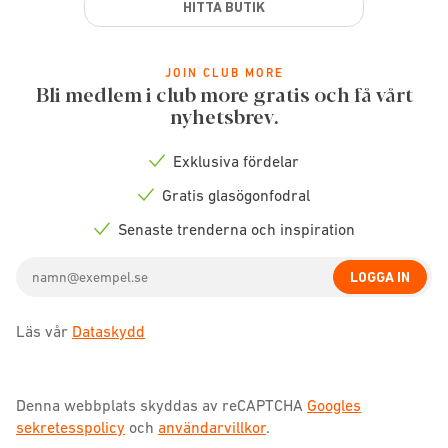
HITTA BUTIK
JOIN CLUB MORE
Bli medlem i club more gratis och få vårt
nyhetsbrev.
Exklusiva fördelar
Check
icon
Gratis glasögonfodral
Check
icon
Senaste trenderna och inspiration
Check
icon
Email
LOGGA IN
address
Läs vår
Dataskydd
Denna webbplats skyddas av reCAPTCHA
Googles
sekretesspolicy
och
användarvillkor
.