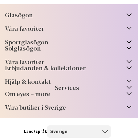
Glasögon
n
A
r
r
o
w
i
c
o
Våra favoriter
n
A
r
r
o
w
i
c
o
Sportglasögon
n
A
r
r
o
w
i
c
o
Solglasögon
Våra favoriter
Erbjudanden & kollektioner
Hjälp & kontakt
Services
Om eyes + more
Våra butiker i Sverige
Land/språk