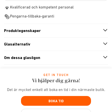
Kvalificerad och kompetent personal
Pengarna-tillbaka-garanti
Produktegenskaper
n
A
r
r
o
w
i
c
o
Glasalternativ
n
A
r
r
o
w
i
c
o
Om dessa glasögon
n
A
r
r
o
w
i
c
o
GET IN TOUCH
Vi hjälper dig gärna!
Det är mycket enkelt att boka en tid i din närmaste butik.
BOKA TID