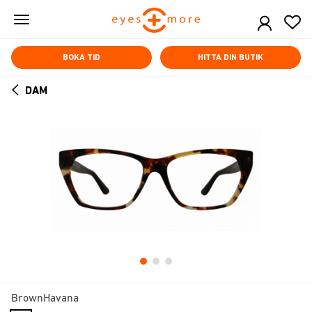
Skip
to
main
content
BOKA TID
HITTA DIN BUTIK
DAM
ARROW
BACK
BrownHavana