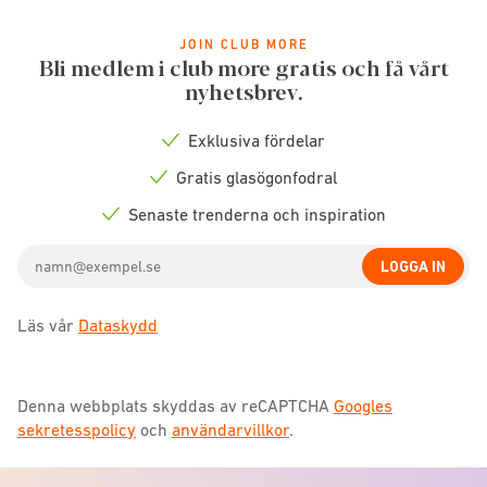
JOIN CLUB MORE
Bli medlem i club more gratis och få vårt
nyhetsbrev.
Exklusiva fördelar
Check
icon
Gratis glasögonfodral
Check
icon
Senaste trenderna och inspiration
Check
icon
Email
LOGGA IN
address
Läs vår
Dataskydd
Denna webbplats skyddas av reCAPTCHA
Googles
sekretesspolicy
och
användarvillkor
.