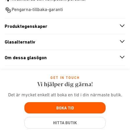
Pengarna-tillbaka-garanti
Produktegenskaper
n
A
r
r
o
w
i
c
o
Glasalternativ
n
A
r
r
o
w
i
c
o
Om dessa glasögon
n
A
r
r
o
w
i
c
o
GET IN TOUCH
Vi hjälper dig gärna!
Det är mycket enkelt att boka en tid i din närmaste butik.
BOKA TID
HITTA BUTIK