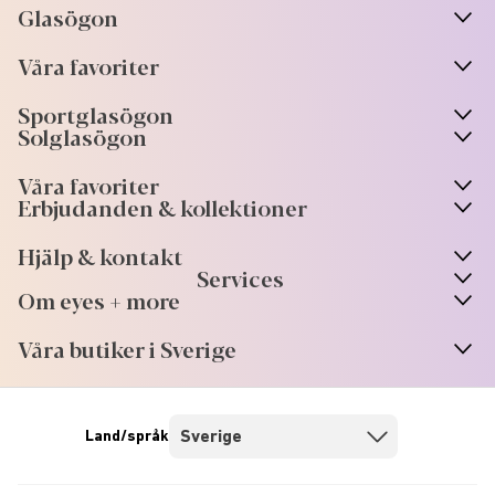
Glasögon
n
A
r
r
o
w
i
c
o
Våra favoriter
n
A
r
r
o
w
i
c
o
Sportglasögon
n
A
r
r
o
w
i
c
o
Solglasögon
Våra favoriter
Erbjudanden & kollektioner
Hjälp & kontakt
Services
Om eyes + more
Våra butiker i Sverige
Land/språk