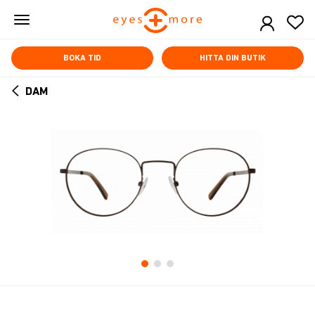
Skip
to
main
content
BOKA TID
HITTA DIN BUTIK
DAM
ARROW
BACK