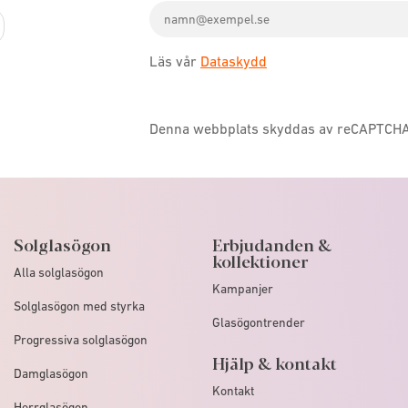
Email
icon
address
Läs vår
Dataskydd
Denna webbplats skyddas av reCAPTCH
Solglasögon
Erbjudanden &
kollektioner
Alla solglasögon
Kampanjer
Solglasögon med styrka
Glasögontrender
Progressiva solglasögon
Hjälp & kontakt
Damglasögon
Kontakt
Herrglasögon