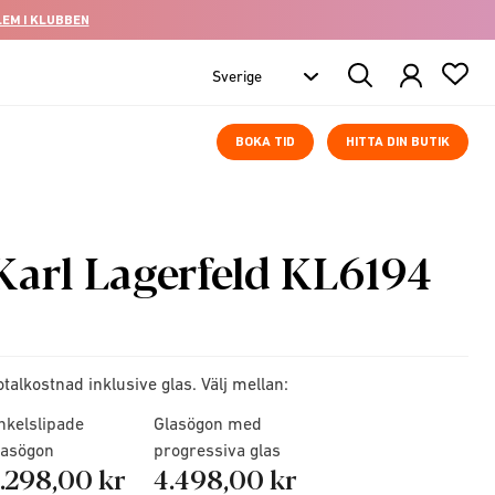
LEM I KLUBBEN
Search
Products
BOKA TID
HITTA DIN BUTIK
Karl Lagerfeld KL6194
otalkostnad inklusive glas. Välj mellan:
nkelslipade
Glasögon med
lasögon
progressiva glas
.298,00 kr
4.498,00 kr