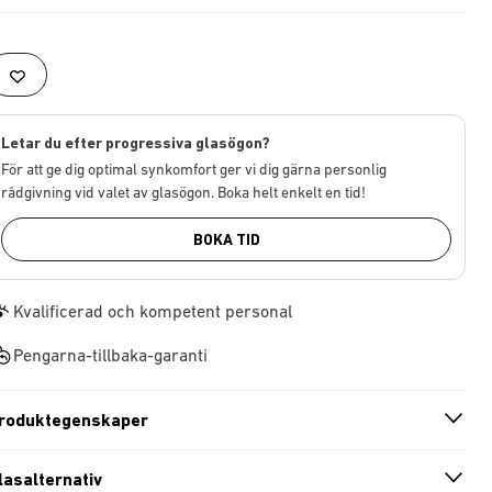
Letar du efter progressiva glasögon?
För att ge dig optimal synkomfort ger vi dig gärna personlig
rådgivning vid valet av glasögon. Boka helt enkelt en tid!
BOKA TID
Kvalificerad och kompetent personal
Pengarna-tillbaka-garanti
roduktegenskaper
n
A
r
r
o
w
i
c
o
lasalternativ