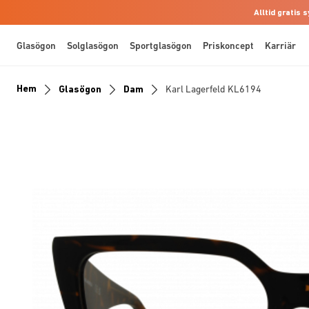
Alltid gratis
Glasögon
Solglasögon
Sportglasögon
Priskoncept
Karriär
Hem
Glasögon
Dam
Karl Lagerfeld KL6194