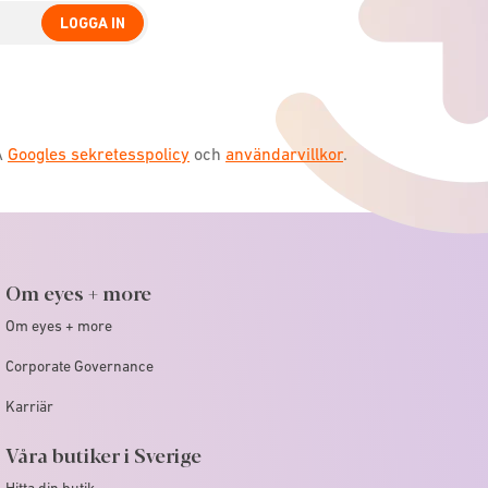
LOGGA IN
A
Googles sekretesspolicy
och
användarvillkor
.
Om eyes + more
Om eyes + more
Corporate Governance
Karriär
Våra butiker i Sverige
Hitta din butik