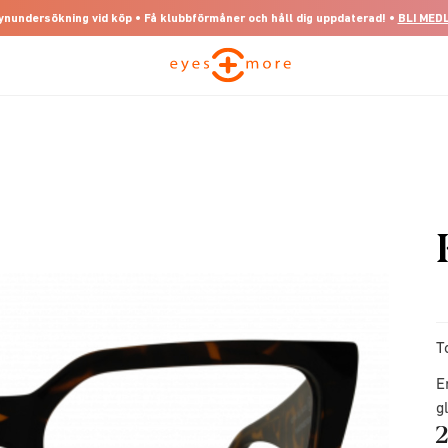
 synundersökning vid köp • Få klubbförmåner och håll dig uppdaterad! •
BLI MED
T
E
g
2