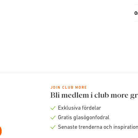
O
JOIN CLUB MORE
Bli medlem i club more gr
Exklusiva fördelar
Check
Gratis glasögonfodral
icon
Check
Senaste trenderna och inspiratio
icon
Check