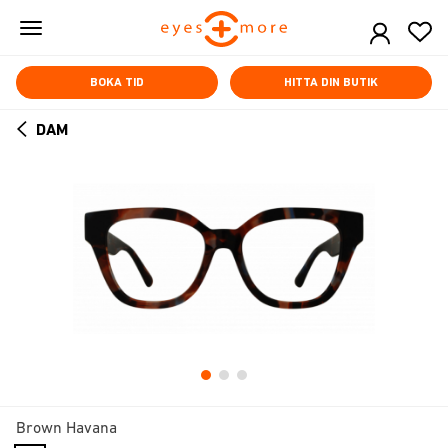
Skip
to
main
content
BOKA TID
HITTA DIN BUTIK
DAM
ARROW
BACK
Brown Havana