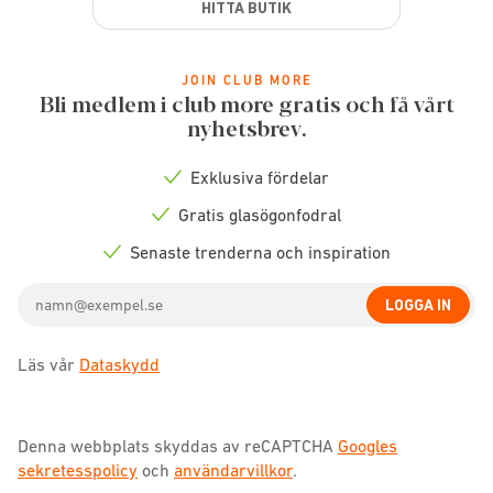
HITTA BUTIK
JOIN CLUB MORE
Bli medlem i club more gratis och få vårt
nyhetsbrev.
Exklusiva fördelar
Check
icon
Gratis glasögonfodral
Check
icon
Senaste trenderna och inspiration
Check
icon
Email
LOGGA IN
address
Läs vår
Dataskydd
Denna webbplats skyddas av reCAPTCHA
Googles
sekretesspolicy
och
användarvillkor
.