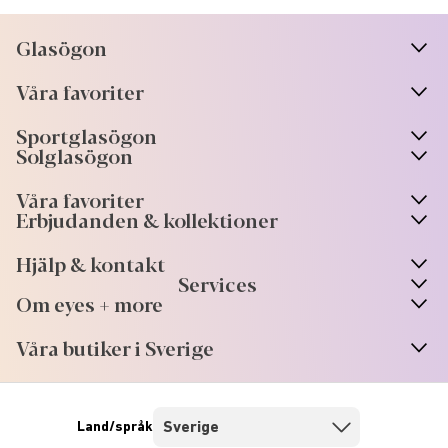
Glasögon
n
A
r
r
o
w
i
c
o
Våra favoriter
n
A
r
r
o
w
i
c
o
Sportglasögon
n
A
r
r
o
w
i
c
o
Solglasögon
Våra favoriter
Erbjudanden & kollektioner
Hjälp & kontakt
Services
Om eyes + more
Våra butiker i Sverige
Land/språk