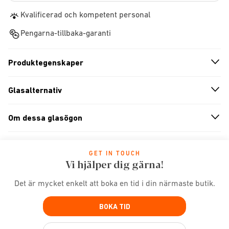
Kvalificerad och kompetent personal
Pengarna-tillbaka-garanti
Produktegenskaper
n
A
r
r
o
w
i
c
o
Glasalternativ
n
A
r
r
o
w
i
c
o
Om dessa glasögon
n
A
r
r
o
w
i
c
o
GET IN TOUCH
Vi hjälper dig gärna!
Det är mycket enkelt att boka en tid i din närmaste butik.
BOKA TID