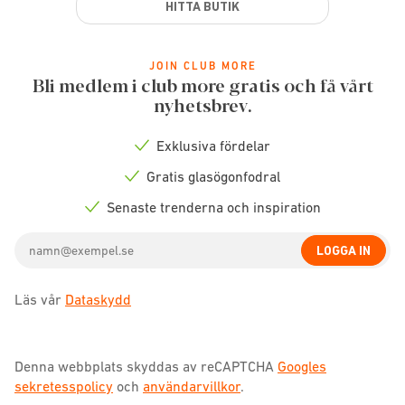
HITTA BUTIK
JOIN CLUB MORE
Bli medlem i club more gratis och få vårt
nyhetsbrev.
Exklusiva fördelar
Check
icon
Gratis glasögonfodral
Check
icon
Senaste trenderna och inspiration
Check
icon
Email
LOGGA IN
address
Läs vår
Dataskydd
Denna webbplats skyddas av reCAPTCHA
Googles
sekretesspolicy
och
användarvillkor
.