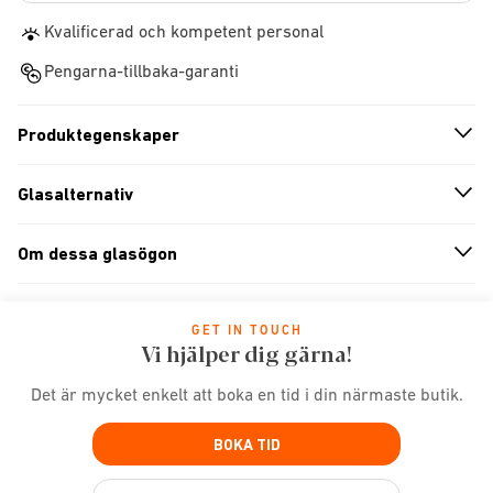
Kvalificerad och kompetent personal
Pengarna-tillbaka-garanti
Produktegenskaper
n
A
r
r
o
w
i
c
o
Glasalternativ
n
A
r
r
o
w
i
c
o
Om dessa glasögon
n
A
r
r
o
w
i
c
o
GET IN TOUCH
Vi hjälper dig gärna!
Det är mycket enkelt att boka en tid i din närmaste butik.
BOKA TID