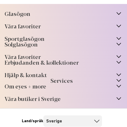
Glasögon
n
A
r
r
o
w
i
c
o
Våra favoriter
n
A
r
r
o
w
i
c
o
Sportglasögon
n
A
r
r
o
w
i
c
o
Solglasögon
Våra favoriter
Erbjudanden & kollektioner
Hjälp & kontakt
Services
Om eyes + more
Våra butiker i Sverige
Land/språk