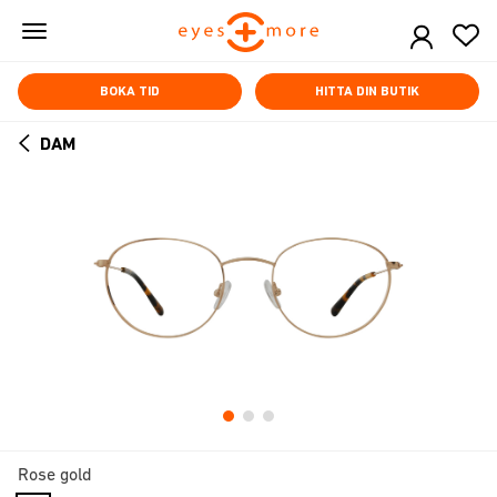
Skip
to
main
content
BOKA TID
HITTA DIN BUTIK
DAM
ARROW
BACK
Rose gold