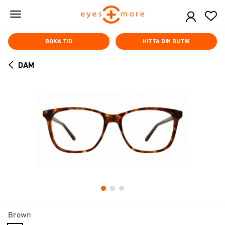
Skip
to
main
content
BOKA TID
HITTA DIN BUTIK
DAM
ARROW
BACK
Brown