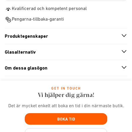
Kvalificerad och kompetent personal
Pengarna-tillbaka-garanti
Produktegenskaper
n
A
r
r
o
w
i
c
o
Glasalternativ
n
A
r
r
o
w
i
c
o
Om dessa glasögon
n
A
r
r
o
w
i
c
o
GET IN TOUCH
Vi hjälper dig gärna!
Det är mycket enkelt att boka en tid i din närmaste butik.
BOKA TID