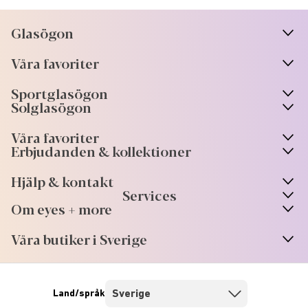
Glasögon
n
A
r
r
o
w
i
c
o
Våra favoriter
n
A
r
r
o
w
i
c
o
Sportglasögon
n
A
r
r
o
w
i
c
o
Solglasögon
Våra favoriter
Erbjudanden & kollektioner
Hjälp & kontakt
Services
Om eyes + more
Våra butiker i Sverige
Land/språk