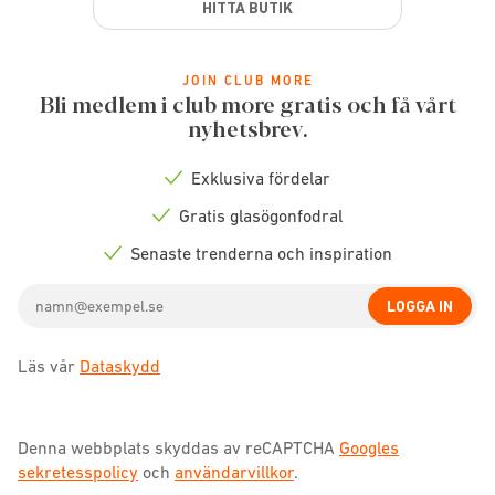
HITTA BUTIK
JOIN CLUB MORE
Bli medlem i club more gratis och få vårt
nyhetsbrev.
Exklusiva fördelar
Check
icon
Gratis glasögonfodral
Check
icon
Senaste trenderna och inspiration
Check
icon
Email
LOGGA IN
address
Läs vår
Dataskydd
Denna webbplats skyddas av reCAPTCHA
Googles
sekretesspolicy
och
användarvillkor
.