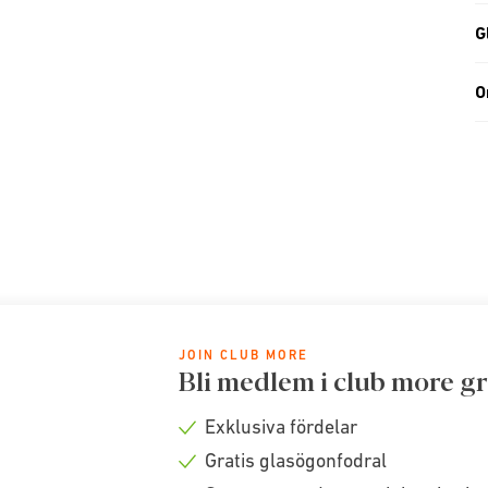
G
O
JOIN CLUB MORE
Bli medlem i club more gr
Exklusiva fördelar
Check
Gratis glasögonfodral
icon
Check