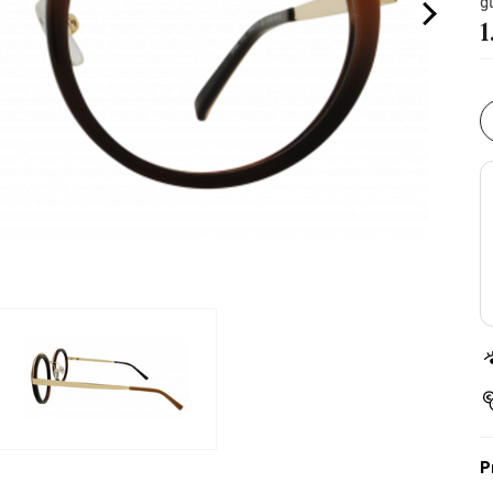
g
1
P