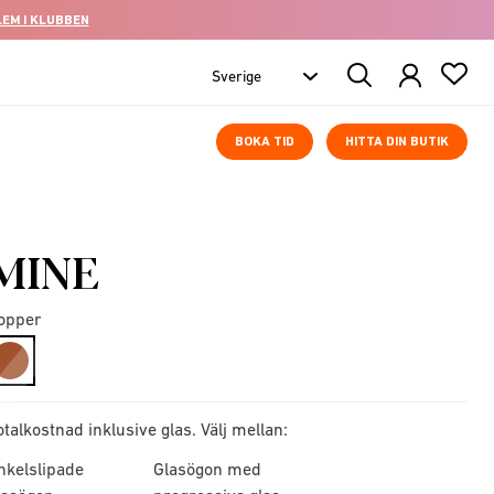
LEM I KLUBBEN
Search
Products
BOKA TID
HITTA DIN BUTIK
MINE
opper
selected
otalkostnad inklusive glas. Välj mellan:
nkelslipade
Glasögon med