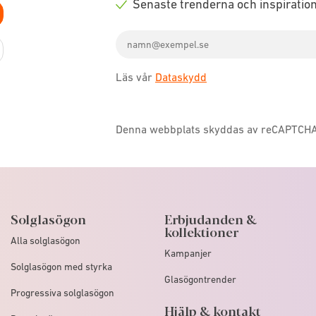
Senaste trenderna och inspiratio
icon
Check
Email
icon
address
Läs vår
Dataskydd
Denna webbplats skyddas av reCAPTCH
Solglasögon
Erbjudanden &
kollektioner
Alla solglasögon
Kampanjer
Solglasögon med styrka
Glasögontrender
Progressiva solglasögon
Hjälp & kontakt