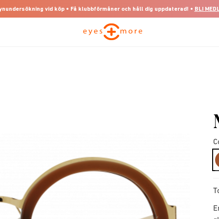
 synundersökning vid köp • Få klubbförmåner och håll dig uppdaterad! •
BLI MED
C
T
E