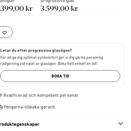
lasögon
progressiva glas
.399,00 kr
3.599,00 kr
Letar du efter progressiva glasögon?
För att ge dig optimal synkomfort ger vi dig gärna personlig
rådgivning vid valet av glasögon. Boka helt enkelt en tid!
BOKA TID
Kvalificerad och kompetent personal
Pengarna-tillbaka-garanti
roduktegenskaper
n
A
r
r
o
w
i
c
o