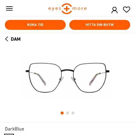
Skip
to
main
content
BOKA TID
HITTA DIN BUTIK
DAM
ARROW
BACK
DarkBlue