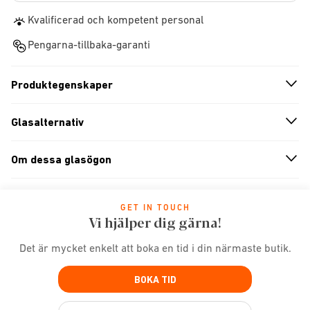
Kvalificerad och kompetent personal
Pengarna-tillbaka-garanti
Produktegenskaper
n
A
r
r
o
w
i
c
o
Glasalternativ
n
A
r
r
o
w
i
c
o
Om dessa glasögon
n
A
r
r
o
w
i
c
o
GET IN TOUCH
Vi hjälper dig gärna!
Det är mycket enkelt att boka en tid i din närmaste butik.
BOKA TID