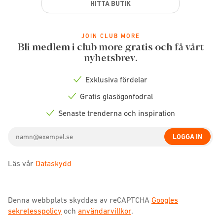
HITTA BUTIK
JOIN CLUB MORE
Bli medlem i club more gratis och få vårt
nyhetsbrev.
Exklusiva fördelar
Check
icon
Gratis glasögonfodral
Check
icon
Senaste trenderna och inspiration
Check
icon
Email
LOGGA IN
address
Läs vår
Dataskydd
Denna webbplats skyddas av reCAPTCHA
Googles
sekretesspolicy
och
användarvillkor
.