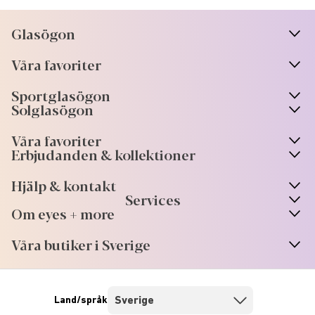
Glasögon
n
A
r
r
o
w
i
c
o
Våra favoriter
n
A
r
r
o
w
i
c
o
Sportglasögon
n
A
r
r
o
w
i
c
o
Solglasögon
Våra favoriter
Erbjudanden & kollektioner
Hjälp & kontakt
Services
Om eyes + more
Våra butiker i Sverige
Land/språk