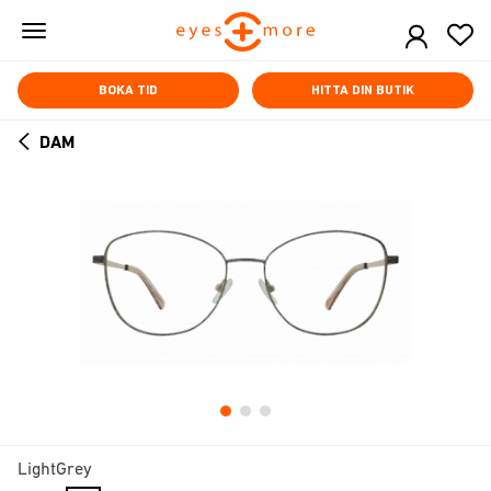
Skip
to
main
content
BOKA TID
HITTA DIN BUTIK
DAM
ARROW
BACK
LightGrey