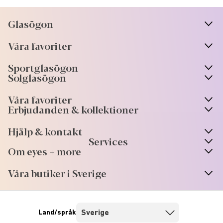
Glasögon
n
A
r
r
o
w
i
c
o
Våra favoriter
n
A
r
r
o
w
i
c
o
Sportglasögon
n
A
r
r
o
w
i
c
o
Solglasögon
Våra favoriter
Erbjudanden & kollektioner
Hjälp & kontakt
Services
Om eyes + more
Våra butiker i Sverige
Land/språk