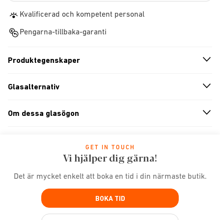
Kvalificerad och kompetent personal
Pengarna-tillbaka-garanti
Produktegenskaper
n
A
r
r
o
w
i
c
o
Glasalternativ
n
A
r
r
o
w
i
c
o
Om dessa glasögon
n
A
r
r
o
w
i
c
o
GET IN TOUCH
Vi hjälper dig gärna!
Det är mycket enkelt att boka en tid i din närmaste butik.
BOKA TID