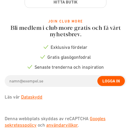
HITTA BUTIK
JOIN CLUB MORE
Bli medlem i club more gratis och få vårt
nyhetsbrev.
Exklusiva fördelar
Check
icon
Gratis glasögonfodral
Check
icon
Senaste trenderna och inspiration
Check
icon
Email
LOGGA IN
address
Läs vår
Dataskydd
Denna webbplats skyddas av reCAPTCHA
Googles
sekretesspolicy
och
användarvillkor
.