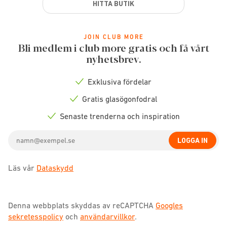
HITTA BUTIK
JOIN CLUB MORE
Bli medlem i club more gratis och få vårt
nyhetsbrev.
Exklusiva fördelar
Check
icon
Gratis glasögonfodral
Check
icon
Senaste trenderna och inspiration
Check
icon
Email
LOGGA IN
address
Läs vår
Dataskydd
Denna webbplats skyddas av reCAPTCHA
Googles
sekretesspolicy
och
användarvillkor
.