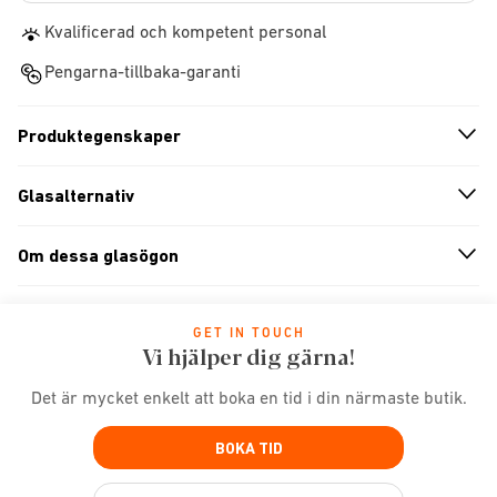
Kvalificerad och kompetent personal
Pengarna-tillbaka-garanti
Produktegenskaper
n
A
r
r
o
w
i
c
o
Glasalternativ
n
A
r
r
o
w
i
c
o
Om dessa glasögon
n
A
r
r
o
w
i
c
o
GET IN TOUCH
Vi hjälper dig gärna!
Det är mycket enkelt att boka en tid i din närmaste butik.
BOKA TID