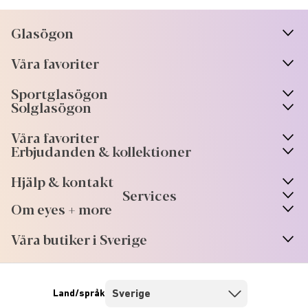
Glasögon
n
A
r
r
o
w
i
c
o
Våra favoriter
n
A
r
r
o
w
i
c
o
Sportglasögon
n
A
r
r
o
w
i
c
o
Solglasögon
Våra favoriter
Erbjudanden & kollektioner
Hjälp & kontakt
Services
Om eyes + more
Våra butiker i Sverige
Land/språk