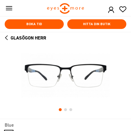
Skip
to
main
content
BOKA TID
HITTA DIN BUTIK
GLASÖGON HERR
ARROW
BACK
Blue