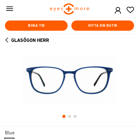
Skip
to
main
content
BOKA TID
HITTA DIN BUTIK
GLASÖGON HERR
ARROW
BACK
Blue