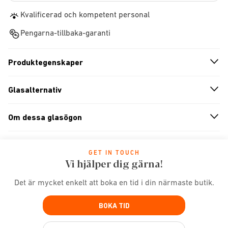
Kvalificerad och kompetent personal
Pengarna-tillbaka-garanti
Produktegenskaper
n
A
r
r
o
w
i
c
o
Glasalternativ
n
A
r
r
o
w
i
c
o
Om dessa glasögon
n
A
r
r
o
w
i
c
o
GET IN TOUCH
Vi hjälper dig gärna!
Det är mycket enkelt att boka en tid i din närmaste butik.
BOKA TID