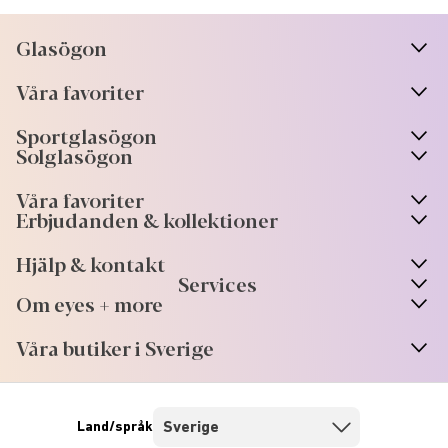
Glasögon
n
A
r
r
o
w
i
c
o
Våra favoriter
n
A
r
r
o
w
i
c
o
Sportglasögon
n
A
r
r
o
w
i
c
o
Solglasögon
Våra favoriter
Erbjudanden & kollektioner
Hjälp & kontakt
Services
Om eyes + more
Våra butiker i Sverige
Land/språk