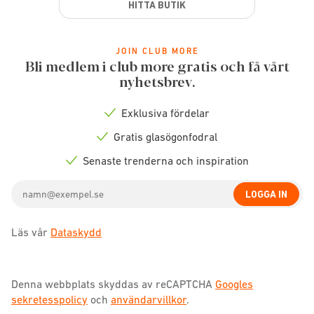
HITTA BUTIK
JOIN CLUB MORE
Bli medlem i club more gratis och få vårt
nyhetsbrev.
Exklusiva fördelar
Check
icon
Gratis glasögonfodral
Check
icon
Senaste trenderna och inspiration
Check
icon
Email
LOGGA IN
address
Läs vår
Dataskydd
Denna webbplats skyddas av reCAPTCHA
Googles
sekretesspolicy
och
användarvillkor
.