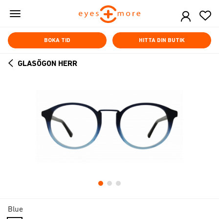
Skip
to
main
content
BOKA TID
HITTA DIN BUTIK
GLASÖGON HERR
ARROW
BACK
Blue