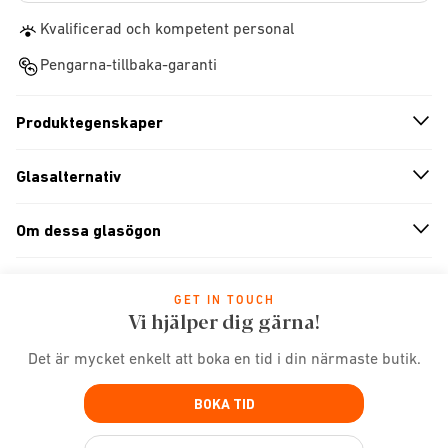
Kvalificerad och kompetent personal
Pengarna-tillbaka-garanti
Produktegenskaper
n
A
r
r
o
w
i
c
o
Glasalternativ
n
A
r
r
o
w
i
c
o
Om dessa glasögon
n
A
r
r
o
w
i
c
o
GET IN TOUCH
Vi hjälper dig gärna!
Det är mycket enkelt att boka en tid i din närmaste butik.
BOKA TID