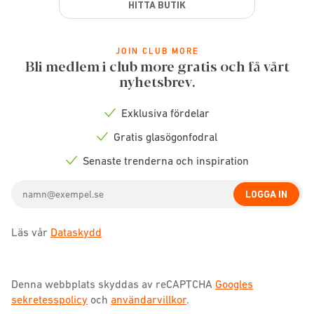
HITTA BUTIK
JOIN CLUB MORE
Bli medlem i club more gratis och få vårt
nyhetsbrev.
Exklusiva fördelar
Check
icon
Gratis glasögonfodral
Check
icon
Senaste trenderna och inspiration
Check
icon
Email
LOGGA IN
address
Läs vår
Dataskydd
Denna webbplats skyddas av reCAPTCHA
Googles
sekretesspolicy
och
användarvillkor
.