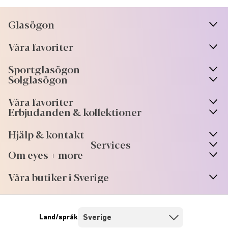
Glasögon
n
A
r
r
o
w
i
c
o
Våra favoriter
n
A
r
r
o
w
i
c
o
Sportglasögon
n
A
r
r
o
w
i
c
o
Solglasögon
Våra favoriter
Erbjudanden & kollektioner
Hjälp & kontakt
Services
Om eyes + more
Våra butiker i Sverige
Land/språk