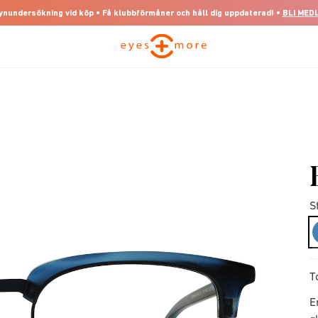
 synundersökning vid köp • Få klubbförmåner och håll dig uppdaterad! •
BLI MED
S
T
E