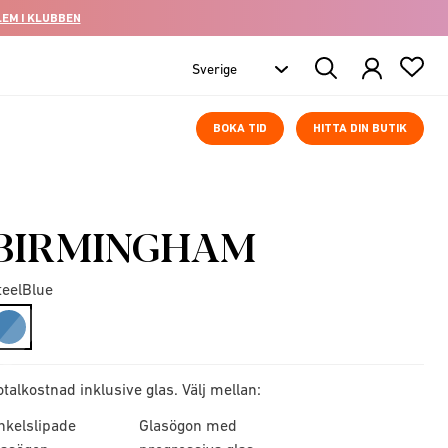
LEM I KLUBBEN
Search
Products
BOKA TID
HITTA DIN BUTIK
BIRMINGHAM
teelBlue
selected
otalkostnad inklusive glas. Välj mellan:
nkelslipade
Glasögon med