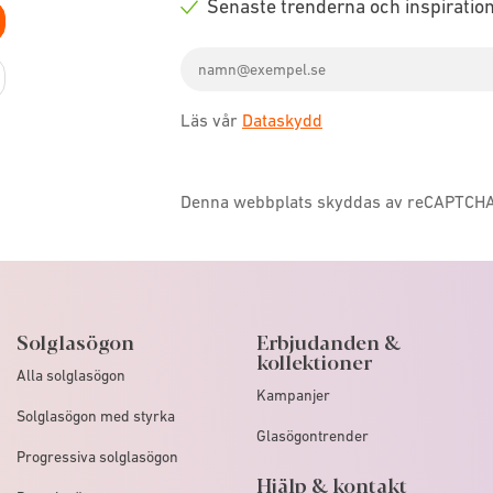
Senaste trenderna och inspiratio
icon
Check
Email
icon
address
Läs vår
Dataskydd
Denna webbplats skyddas av reCAPTCH
Solglasögon
Erbjudanden &
kollektioner
Alla solglasögon
Kampanjer
Solglasögon med styrka
Glasögontrender
Progressiva solglasögon
Hjälp & kontakt