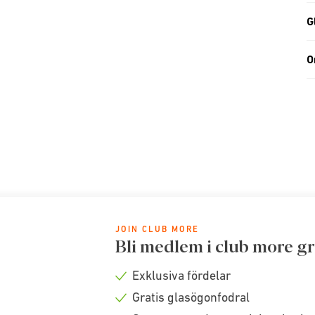
G
O
JOIN CLUB MORE
Bli medlem i club more gr
Exklusiva fördelar
Check
Gratis glasögonfodral
icon
Check