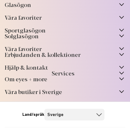
Glasögon
n
A
r
r
o
w
i
c
o
Våra favoriter
n
A
r
r
o
w
i
c
o
Sportglasögon
n
A
r
r
o
w
i
c
o
Solglasögon
Våra favoriter
Erbjudanden & kollektioner
Hjälp & kontakt
Services
Om eyes + more
Våra butiker i Sverige
Land/språk