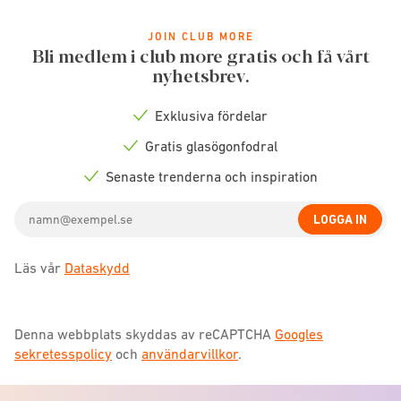
JOIN CLUB MORE
Bli medlem i club more gratis och få vårt
nyhetsbrev.
Exklusiva fördelar
Check
icon
Gratis glasögonfodral
Check
icon
Senaste trenderna och inspiration
Check
icon
Email
LOGGA IN
address
Läs vår
Dataskydd
Denna webbplats skyddas av reCAPTCHA
Googles
sekretesspolicy
och
användarvillkor
.