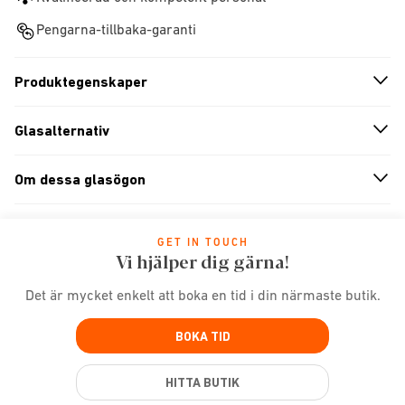
Pengarna-tillbaka-garanti
Produktegenskaper
n
A
r
r
o
w
i
c
o
Glasalternativ
n
A
r
r
o
w
i
c
o
Om dessa glasögon
n
A
r
r
o
w
i
c
o
GET IN TOUCH
Vi hjälper dig gärna!
Det är mycket enkelt att boka en tid i din närmaste butik.
BOKA TID
HITTA BUTIK