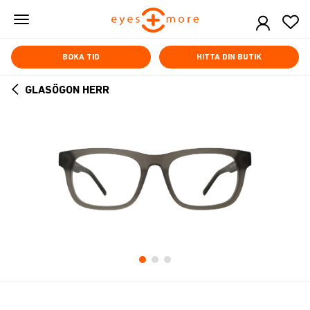
Skip
to
main
content
BOKA TID
HITTA DIN BUTIK
GLASÖGON HERR
ARROW
BACK