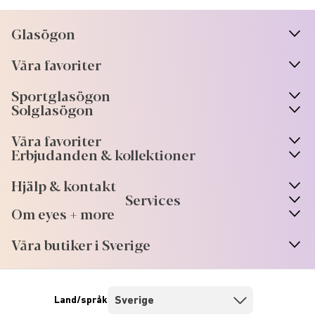
Glasögon
n
A
r
r
o
w
i
c
o
Våra favoriter
n
A
r
r
o
w
i
c
o
Sportglasögon
n
A
r
r
o
w
i
c
o
Solglasögon
Våra favoriter
Erbjudanden & kollektioner
Hjälp & kontakt
Services
Om eyes + more
Våra butiker i Sverige
Land/språk