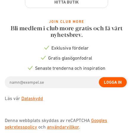
HITTA BUTIK
JOIN CLUB MORE
Bli medlem i club more gratis och få vårt
nyhetsbrev.
Exklusiva fördelar
Check
icon
Gratis glasögonfodral
Check
icon
Senaste trenderna och inspiration
Check
icon
Email
LOGGA IN
address
Läs vår
Dataskydd
Denna webbplats skyddas av reCAPTCHA
Googles
sekretesspolicy
och
användarvillkor
.