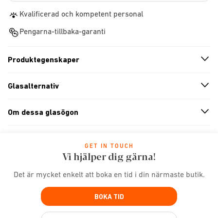
Kvalificerad och kompetent personal
Pengarna-tillbaka-garanti
Produktegenskaper
n
A
r
r
o
w
i
c
o
Glasalternativ
n
A
r
r
o
w
i
c
o
Om dessa glasögon
n
A
r
r
o
w
i
c
o
GET IN TOUCH
Vi hjälper dig gärna!
Det är mycket enkelt att boka en tid i din närmaste butik.
BOKA TID