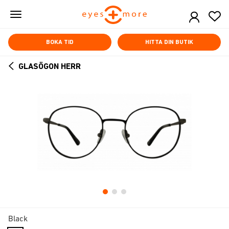
Skip
to
main
content
BOKA TID
HITTA DIN BUTIK
GLASÖGON HERR
ARROW
BACK
Black