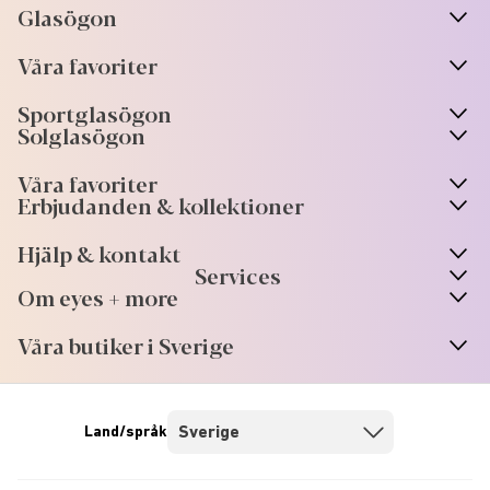
Glasögon
n
A
r
r
o
w
i
c
o
Våra favoriter
n
A
r
r
o
w
i
c
o
Sportglasögon
n
A
r
r
o
w
i
c
o
Solglasögon
Våra favoriter
Erbjudanden & kollektioner
Hjälp & kontakt
Services
Om eyes + more
Våra butiker i Sverige
Land/språk