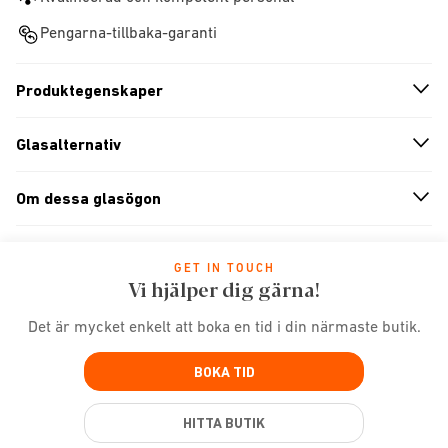
Pengarna-tillbaka-garanti
Produktegenskaper
n
A
r
r
o
w
i
c
o
Glasalternativ
n
A
r
r
o
w
i
c
o
Om dessa glasögon
n
A
r
r
o
w
i
c
o
GET IN TOUCH
Vi hjälper dig gärna!
Det är mycket enkelt att boka en tid i din närmaste butik.
BOKA TID
HITTA BUTIK