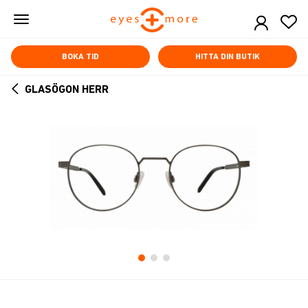
Skip
to
main
content
BOKA TID
HITTA DIN BUTIK
GLASÖGON HERR
ARROW
BACK