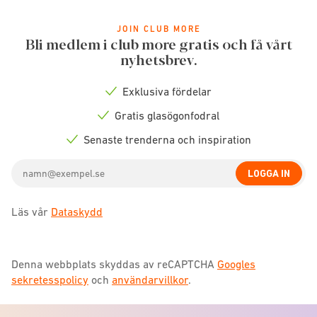
JOIN CLUB MORE
Bli medlem i club more gratis och få vårt
nyhetsbrev.
Exklusiva fördelar
Check
icon
Gratis glasögonfodral
Check
icon
Senaste trenderna och inspiration
Check
icon
Email
LOGGA IN
address
Läs vår
Dataskydd
Denna webbplats skyddas av reCAPTCHA
Googles
sekretesspolicy
och
användarvillkor
.