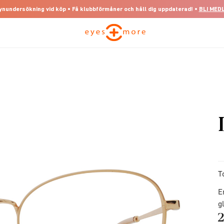
 synundersökning vid köp • Få klubbförmåner och håll dig uppdaterad! •
BLI MED
T
E
g
2