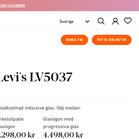
LEM I KLUBBEN
Search
Products
BOKA TID
HITTA DIN BUTIK
Levi's LV5037
otalkostnad inklusive glas. Välj mellan:
nkelslipade
Glasögon med
lasögon
progressiva glas
.298,00 kr
4.498,00 kr