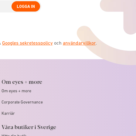
LOGGA IN
A
Googles sekretesspolicy
och
användarvillkor
.
Om eyes + more
Om eyes + more
Corporate Governance
Karriär
Våra butiker i Sverige
Hitta din butik