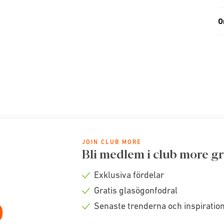
O
JOIN CLUB MORE
Bli medlem i club more gr
Exklusiva fördelar
Check
Gratis glasögonfodral
icon
Check
Senaste trenderna och inspiratio
icon
Check