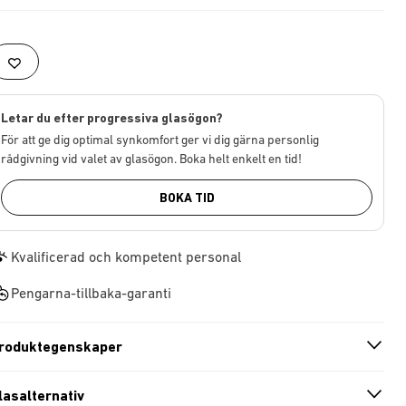
Letar du efter progressiva glasögon?
För att ge dig optimal synkomfort ger vi dig gärna personlig
rådgivning vid valet av glasögon. Boka helt enkelt en tid!
BOKA TID
Kvalificerad och kompetent personal
Pengarna-tillbaka-garanti
roduktegenskaper
n
A
r
r
o
w
i
c
o
lasalternativ