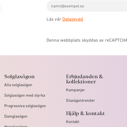
Email
icon
address
Läs vår
Dataskydd
Denna webbplats skyddas av reCAPTCH
Solglasögon
Erbjudanden &
kollektioner
Alla solglasögon
Kampanjer
Solglasögon med styrka
Glasögontrender
Progressiva solglasögon
Hjälp & kontakt
Damglasögon
Kontakt
Herrglasögon