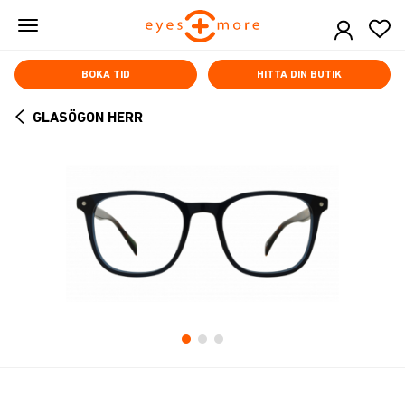
Skip
to
main
content
BOKA TID
HITTA DIN BUTIK
GLASÖGON HERR
ARROW
BACK