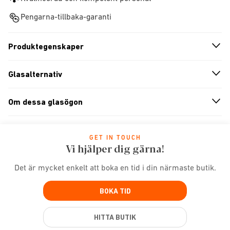
Pengarna-tillbaka-garanti
Produktegenskaper
n
A
r
r
o
w
i
c
o
Glasalternativ
n
A
r
r
o
w
i
c
o
Om dessa glasögon
n
A
r
r
o
w
i
c
o
GET IN TOUCH
Vi hjälper dig gärna!
Det är mycket enkelt att boka en tid i din närmaste butik.
BOKA TID
HITTA BUTIK