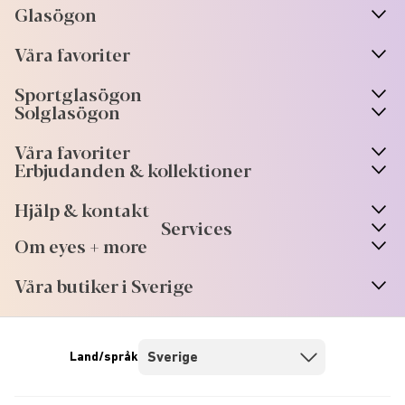
Glasögon
n
A
r
r
o
w
i
c
o
Våra favoriter
n
A
r
r
o
w
i
c
o
Sportglasögon
n
A
r
r
o
w
i
c
o
Solglasögon
Våra favoriter
Erbjudanden & kollektioner
Hjälp & kontakt
Services
Om eyes + more
Våra butiker i Sverige
Land/språk