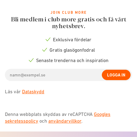
JOIN CLUB MORE
Bli medlem i club more gratis och få vårt
nyhetsbrev.
Exklusiva fördelar
Check
icon
Gratis glasögonfodral
Check
icon
Senaste trenderna och inspiration
Check
icon
Email
LOGGA IN
address
Läs vår
Dataskydd
Denna webbplats skyddas av reCAPTCHA
Googles
sekretesspolicy
och
användarvillkor
.