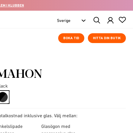
LEM I KLUBBEN
Search
Products
BOKA TID
HITTA DIN BUTIK
MAHON
lack
selected
otalkostnad inklusive glas. Välj mellan:
nkelslipade
Glasögon med