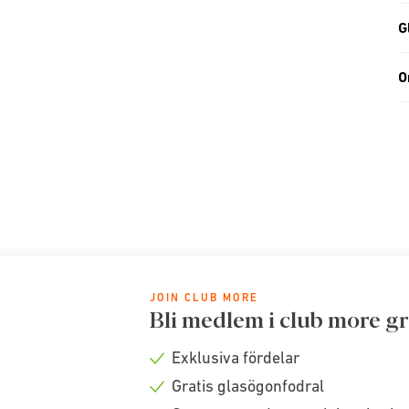
G
O
JOIN CLUB MORE
Bli medlem i club more gr
Exklusiva fördelar
Check
Gratis glasögonfodral
icon
Check