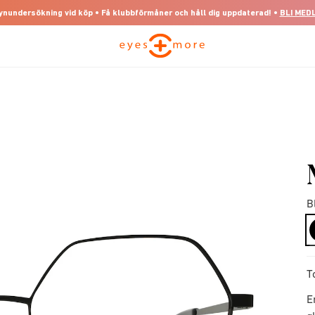
 synundersökning vid köp • Få klubbförmåner och håll dig uppdaterad! •
BLI MED
B
T
E