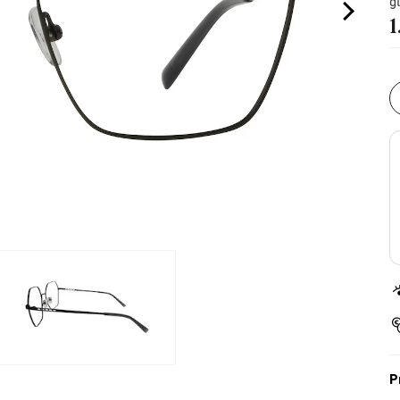
g
1
P