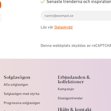
Senaste trenderna och inspiratio
icon
Check
Email
icon
address
Läs vår
Dataskydd
Denna webbplats skyddas av reCAPTCH
Solglasögon
Erbjudanden &
kollektioner
Alla solglasögon
Kampanjer
Solglasögon med styrka
Glasögontrender
Progressiva solglasögon
Hjälp & kontakt