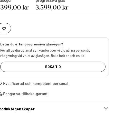
lasögon
progressiva glas
.399,00 kr
3.599,00 kr
Letar du efter progressiva glasögon?
För att ge dig optimal synkomfort ger vi dig gärna personlig
rådgivning vid valet av glasögon. Boka helt enkelt en tid!
BOKA TID
Kvalificerad och kompetent personal
Pengarna-tillbaka-garanti
roduktegenskaper
n
A
r
r
o
w
i
c
o