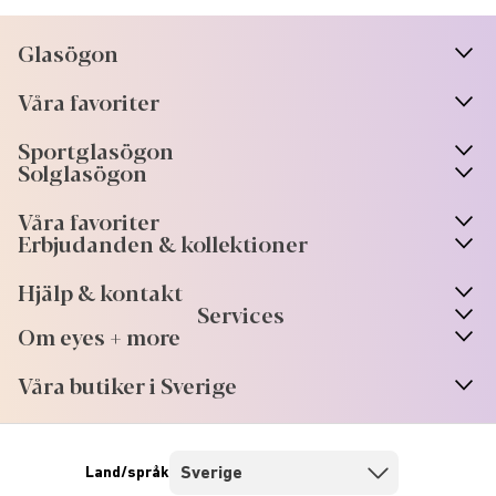
Glasögon
n
A
r
r
o
w
i
c
o
Våra favoriter
n
A
r
r
o
w
i
c
o
Sportglasögon
n
A
r
r
o
w
i
c
o
Solglasögon
Våra favoriter
Erbjudanden & kollektioner
Hjälp & kontakt
Services
Om eyes + more
Våra butiker i Sverige
Land/språk