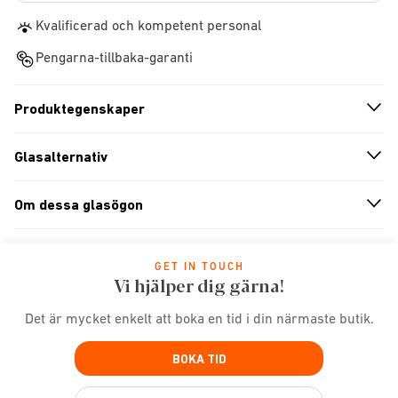
Kvalificerad och kompetent personal
Pengarna-tillbaka-garanti
Produktegenskaper
n
A
r
r
o
w
i
c
o
Glasalternativ
n
A
r
r
o
w
i
c
o
Om dessa glasögon
n
A
r
r
o
w
i
c
o
GET IN TOUCH
Vi hjälper dig gärna!
Det är mycket enkelt att boka en tid i din närmaste butik.
BOKA TID