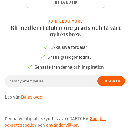
HITTA BUTIK
JOIN CLUB MORE
Bli medlem i club more gratis och få vårt
nyhetsbrev.
Exklusiva fördelar
Check
icon
Gratis glasögonfodral
Check
icon
Senaste trenderna och inspiration
Check
icon
Email
LOGGA IN
address
Läs vår
Dataskydd
Denna webbplats skyddas av reCAPTCHA
Googles
sekretesspolicy
och
användarvillkor
.