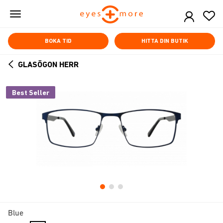
Skip
to
main
content
BOKA TID
HITTA DIN BUTIK
GLASÖGON HERR
ARROW
BACK
Best Seller
Blue